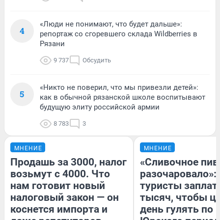
«Люди не понимают, что будет дальше»:
4
репортаж со сгоревшего склада Wildberries в
Рязани
9 737
Обсудить
«Никто не поверил, что мы привезли детей»:
5
как в обычной рязанской школе воспитывают
будущую элиту российской армии
8 783
3
МНЕНИЕ
МНЕНИЕ
Продашь за 3000, налог
«Сливочное пив
возьмут с 4000. Что
разочаровало»:
нам готовит новый
туристы заплат
налоговый закон — он
тысяч, чтобы ц
коснется импорта и
день гулять по 