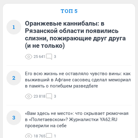
ТОП 5
Оранжевые каннибалы: в
1
Рязанской области появились
слизни, пожирающие друг друга
(и не только)
25 641
3
Его всю жизнь не оставляло чувство вины: как
2
выживший в Афгане сасовец сделал мемориал
в память о погибшем разведбате
23 818
3
«Вам здесь не место»: что скрывает рюмочная
3
в «Полетаевском»? Журналистки YA62.RU
проверили на себе
18 765
1