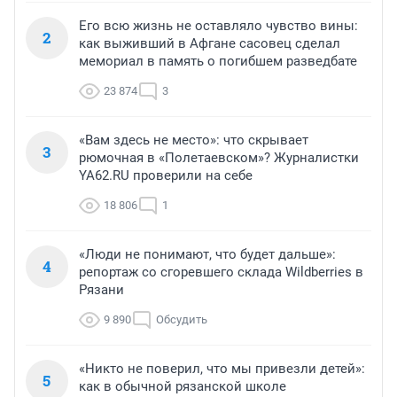
Его всю жизнь не оставляло чувство вины:
2
как выживший в Афгане сасовец сделал
мемориал в память о погибшем разведбате
23 874
3
«Вам здесь не место»: что скрывает
3
рюмочная в «Полетаевском»? Журналистки
YA62.RU проверили на себе
18 806
1
«Люди не понимают, что будет дальше»:
4
репортаж со сгоревшего склада Wildberries в
Рязани
9 890
Обсудить
«Никто не поверил, что мы привезли детей»:
5
как в обычной рязанской школе