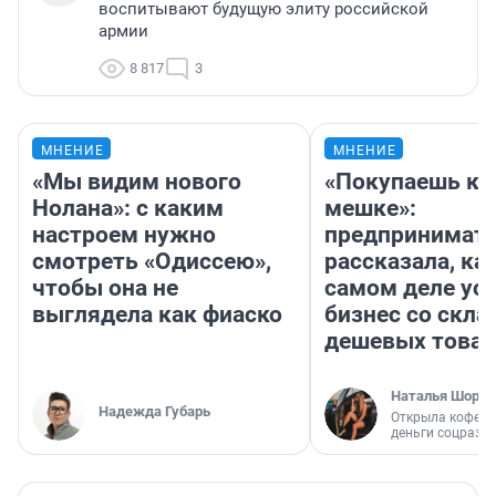
воспитывают будущую элиту российской
армии
8 817
3
МНЕНИЕ
МНЕНИЕ
«Мы видим нового
«Покупаешь ко
Нолана»: с каким
мешке»:
настроем нужно
предпринимат
смотреть «Одиссею»,
рассказала, как
чтобы она не
самом деле ус
выглядела как фиаско
бизнес со скл
дешевых това
Наталья Шорох
Надежда Губарь
Открыла кофейн
деньги соцразв