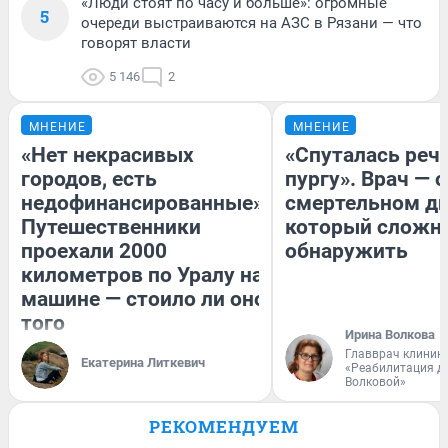
«Люди стоят по часу и больше»: огромные
5
очереди выстраиваются на АЗС в Рязани — что
говорят власти
5 146
2
МНЕНИЕ
МНЕНИЕ
«Нет некрасивых
«Спуталась речь
городов, есть
пургу». Врач — о
недофинансированные».
смертельном ди
Путешественники
который сложн
проехали 2000
обнаружить
километров по Уралу на
машине — стоило ли оно
того
Ирина Волкова
Главврач клиник
Екатерина Литкевич
«Реабилитация д
Волковой»
РЕКОМЕНДУЕМ