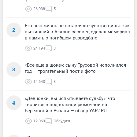
26 038
5
Его всю жизнь не оставляло чувство вины: как
2
выживший в Афгане сасовец сделал мемориал
в память о погибшем разведбате
24 194
3
«Все еще в шоке»: сыну Трусовой исполнился
3
год — трогательный пост и фото
14 643
3
«Девчонки, вы испытываете судьбу»: что
4
творится в подпольной рюмочной на
Березовой в Рязани — обзор YA62.RU
12 069
Обсудить