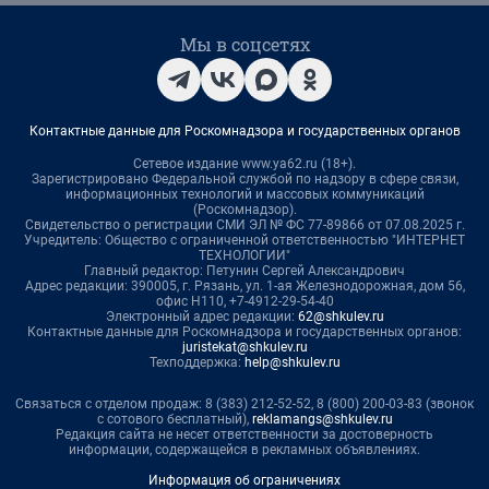
Мы в соцсетях
Контактные данные для Роскомнадзора и государственных органов
Сетевое издание www.ya62.ru (18+).
Зарегистрировано Федеральной службой по надзору в сфере связи,
информационных технологий и массовых коммуникаций
(Роскомнадзор).
Свидетельство о регистрации СМИ ЭЛ № ФС 77-89866 от 07.08.2025 г.
Учредитель: Общество с ограниченной ответственностью "ИНТЕРНЕТ
ТЕХНОЛОГИИ"
Главный редактор: Петунин Сергей Александрович
Адрес редакции: 390005, г. Рязань, ул. 1-ая Железнодорожная, дом 56,
офис Н110, +7-4912-29-54-40
Электронный адрес редакции:
62@shkulev.ru
Контактные данные для Роскомнадзора и государственных органов:
juristekat@shkulev.ru
Техподдержка:
help@shkulev.ru
Связаться с отделом продаж: 8 (383) 212-52-52, 8 (800) 200-03-83 (звонок
с сотового бесплатный),
reklamangs@shkulev.ru
Редакция сайта не несет ответственности за достоверность
информации, содержащейся в рекламных объявлениях.
Информация об ограничениях