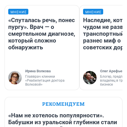
МНЕНИЕ
МНЕНИЕ
«Спуталась речь, понес
Наследие, кото
пургу». Врач — о
чудом не разва
смертельном диагнозе,
транспортный 
который сложно
разнес миф о 
обнаружить
советских доро
Ирина Волкова
Олег Арефьев
Главврач клиники
Блогер, предпри
«Реабилитация доктора
владелец в тра
Волковой»
бизнесе
РЕКОМЕНДУЕМ
«Нам не хотелось популярности».
Бабушки из уральской глубинки стали