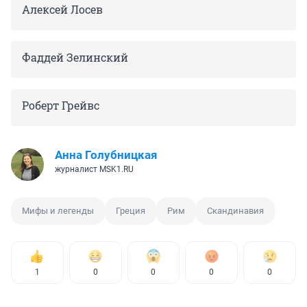
Алексей Лосев
Фаддей Зелинский
Роберт Грейвс
Анна Голубницкая
журналист MSK1.RU
Мифы и легенды
Греция
Рим
Скандинавия
1
0
0
0
0