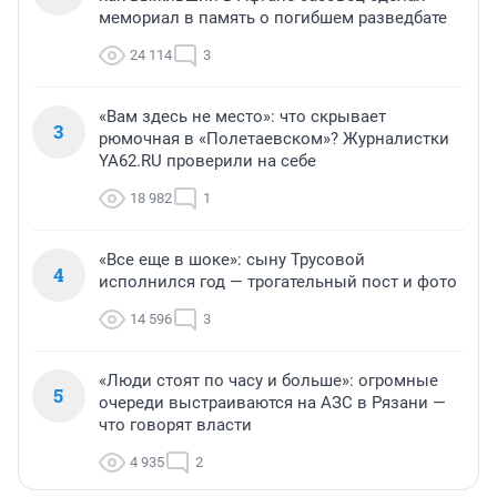
мемориал в память о погибшем разведбате
24 114
3
«Вам здесь не место»: что скрывает
3
рюмочная в «Полетаевском»? Журналистки
YA62.RU проверили на себе
18 982
1
«Все еще в шоке»: сыну Трусовой
4
исполнился год — трогательный пост и фото
14 596
3
«Люди стоят по часу и больше»: огромные
5
очереди выстраиваются на АЗС в Рязани —
что говорят власти
4 935
2