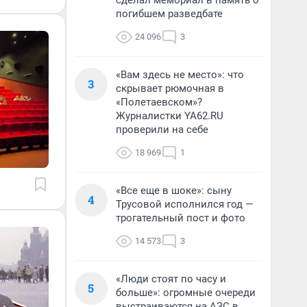
сделал мемориал в память о
погибшем разведбате
24 096
3
«Вам здесь не место»: что
3
скрывает рюмочная в
«Полетаевском»?
Журналистки YA62.RU
проверили на себе
18 969
1
«Все еще в шоке»: сыну
4
Трусовой исполнился год —
трогательный пост и фото
14 573
3
«Люди стоят по часу и
5
больше»: огромные очереди
выстраиваются на АЗС в