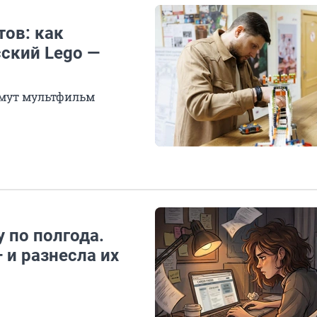
тов: как
ский Lego —
имут мультфильм
 по полгода.
 и разнесла их