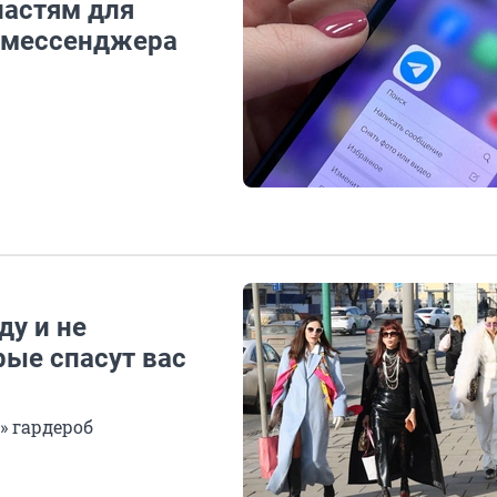
ластям для
т мессенджера
ду и не
рые спасут вас
» гардероб