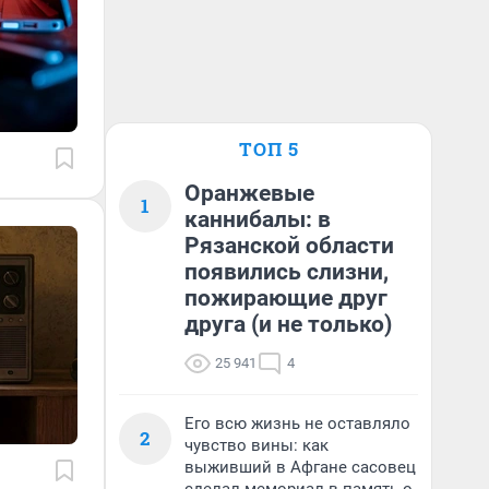
ТОП 5
Оранжевые
1
каннибалы: в
Рязанской области
появились слизни,
пожирающие друг
друга (и не только)
25 941
4
Его всю жизнь не оставляло
2
чувство вины: как
выживший в Афгане сасовец