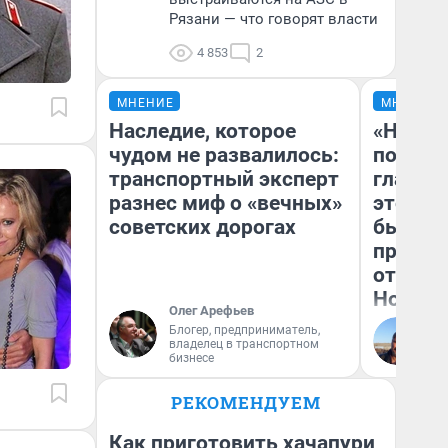
Рязани — что говорят власти
4 853
2
МНЕНИЕ
МНЕНИЕ
Наследие, которое
«Никог
чудом не развалилось:
победи
транспортный эксперт
главны
разнес миф о «вечных»
этого г
советских дорогах
бьет р
прокат
отзыв 
Нолана
Олег Арефьев
Блогер, предприниматель,
Ст
владелец в транспортном
Эк
бизнесе
РЕКОМЕНДУЕМ
Как приготовить хачапури