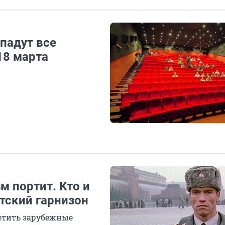
падут все
18 марта
м портит. Кто и
етский гарнизон
етить зарубежные