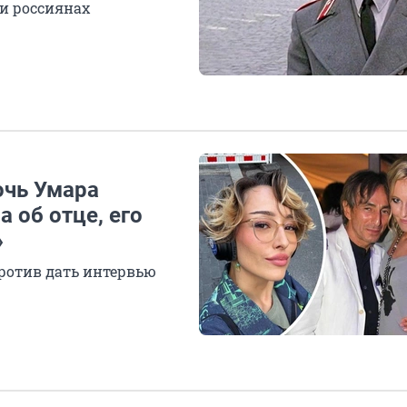
и россиянах
очь Умара
 об отце, его
»
против дать интервью