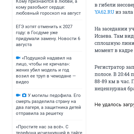
Кому признаются в любви, а
в гибели несов
кому разобьют сердце:
YA62.RU
из зала
любовный гороскоп на август
ЕГЭ хотят отменить к 2027
На заседании у
году: в Госдуме уже
Исаева. Там ви
придумали замену. Новости 6
сплошную линию
августа
момент в кадре 
«Подушкой надавил на
лицо, чтобы не кричала»:
Регистратор за
жених убил модель и год
полосе. В 20:44
возил ее труп в чемодане —
88-89 км в час
видео
нецензурная бр
У могилы педофила. Его
смерть разделила страну на
Не удалось загр
два лагеря, а защитника детей
отправила за решетку
«Простите нас за всё». С
телефона исчезнувшей в тайге