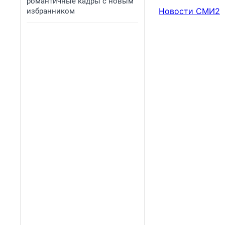
романтичные кадры с новым
Новости СМИ2
избранником