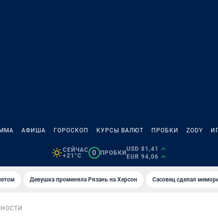
АММА
АФИША
ГОРОСКОП
КУРСЫ ВАЛЮТ
ПРОБКИ
ZODY
И
USD 81,41
СЕЙЧАС
0
ПРОБКИ
+21°C
EUR 94,06
летом
Девушка променяла Рязань на Херсон
Сасовец сделал мемор
БНОСТИ