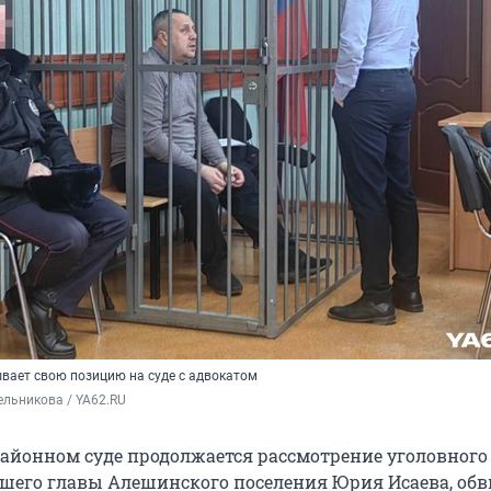
вает свою позицию на суде с адвокатом
льникова / YA62.RU
айонном суде продолжается рассмотрение уголовного 
его главы Алешинского поселения Юрия Исаева, об