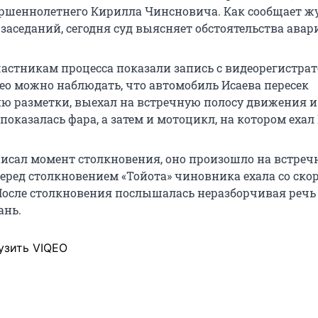
ершеннолетнего Кирилла Чинсновича. Как сообщает ж
 заседаний, сегодня суд выясняет обстоятельства авар
частникам процесса показали запись с видеорегистра
део можно наблюдать, что автомобиль Исаева пересек
 разметки, выехал на встречную полосу движения и 
показалась фара, а затем и мотоцикл, на котором ехал
писал момент столкновения, оно произошло на встреч
 перед столкновением «Тойота» чиновника ехала со ско
. После столкновения послышалась неразборчивая речь
ань.
узить VIQEO