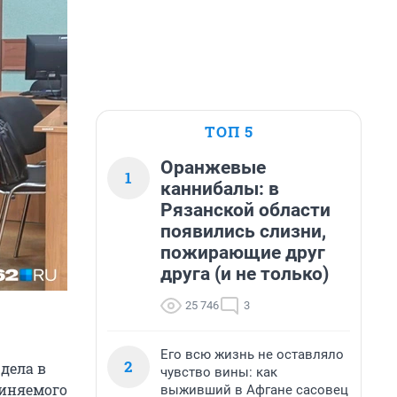
ТОП 5
Оранжевые
1
каннибалы: в
Рязанской области
появились слизни,
пожирающие друг
друга (и не только)
25 746
3
Его всю жизнь не оставляло
2
дела в
чувство вины: как
виняемого
выживший в Афгане сасовец