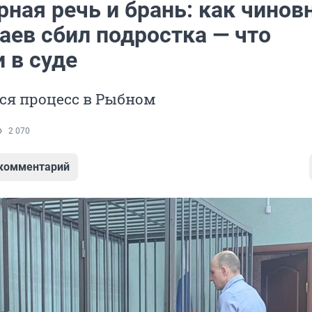
ная речь и брань: как чинов
аев сбил подростка — что
 в суде
ся процесс в Рыбном
2 070
 комментарий