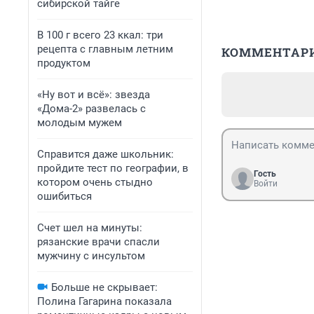
сибирской тайге
В 100 г всего 23 ккал: три
рецепта с главным летним
КОММЕНТАР
продуктом
«Ну вот и всё»: звезда
«Дома-2» развелась с
молодым мужем
Справится даже школьник:
пройдите тест по географии, в
Гость
котором очень стыдно
Войти
ошибиться
Счет шел на минуты:
рязанские врачи спасли
мужчину с инсультом
Больше не скрывает:
Полина Гагарина показала