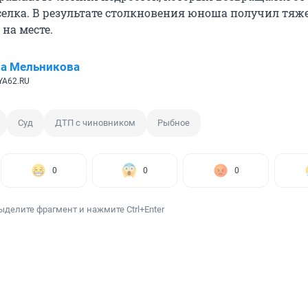
оселка. В результате столкновения юноша получил тяж
на месте.
а Мельникова
YA62.RU
Суд
ДТП с чиновником
Рыбное
0
0
0
ыделите фрагмент и нажмите Ctrl+Enter