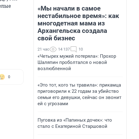
елые
«Мы начали в самое
нестабильное время»: как
многодетная мама из
Архангельска создала
свой бизнес
21 час
14 137
10
«Четырех мужей потеряла»: Прохор
Шаляпин проболтался о новой
возлюбленной
0
«Это тот, кого ты травила»: прикамца
приговорили к 22 годам за убийство
семьи его девушки, сейчас он звонит
ей с угрозами
Пуговка из «Папиных дочек»: что
стало с Екатериной Старшовой