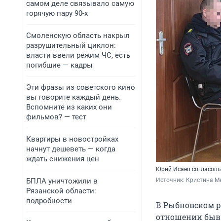
самом деле связывало самую
горячую пару 90-х
Смоленскую область накрыл
разрушительный циклон:
власти ввели режим ЧС, есть
погибшие — кадры
Эти фразы из советского кино
вы говорите каждый день.
Вспомните из каких они
фильмов? — тест
Квартиры в новостройках
начнут дешеветь — когда
ждать снижения цен
Юрий Исаев согласовы
БПЛА уничтожили в
Источник: 
Кристина Ме
Рязанской области:
подробности
В Рыбновском р
отношении бывш