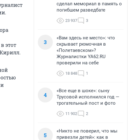
сделал мемориал в память о
урналист
погибшем разведбате
ии.
23 937
3
тора
«Вам здесь не место»: что
3
скрывает рюмочная в
в этот
«Полетаевском»?
 Кирилл.
Журналистки YA62.RU
проверили на себе
ной
18 848
1
ростью
 и
«Все еще в шоке»: сыну
4
Трусовой исполнился год —
трогательный пост и фото
11 902
2
«Никто не поверил, что мы
5
привезли детей»: как в