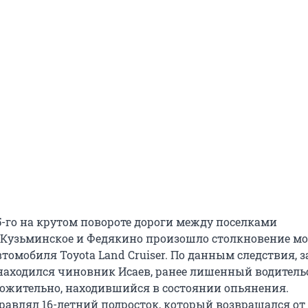
5-го на крутом повороте дороги между поселками
Кузьминское и Федякино произошло столкновение м
втомобиля Toyota Land Cruiser. По данным следствия, з
аходился чиновник Исаев, ранее лишенный водитель
ложительно, находившийся в состоянии опьянения.
авлял 16-летний подросток, который возвращался от