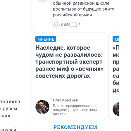
обычной рязанской школе
воспитывают будущую элиту
российской армии
8 853
3
МНЕНИЕ
МНЕНИ
Наследие, которое
«Поку
чудом не развалилось:
мешке
транспортный эксперт
предп
разнес миф о «вечных»
расска
советских дорогах
самом
бизне
дешев
Олег Арефьев
отоцикла
Блогер, предприниматель,
а рулем
владелец в транспортном
бизнесе
ских
РЕКОМЕНДУЕМ
 друзей