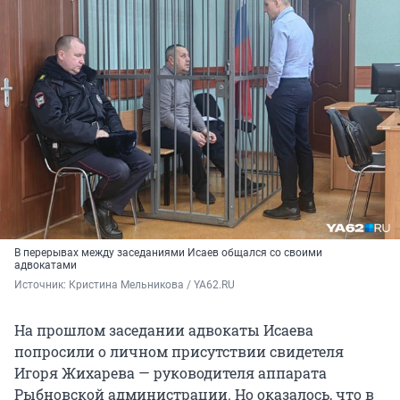
В перерывах между заседаниями Исаев общался со своими
адвокатами
Источник: 
Кристина Мельникова / YA62.RU
На прошлом заседании адвокаты Исаева
попросили о личном присутствии свидетеля
Игоря Жихарева — руководителя аппарата
Рыбновской администрации. Но оказалось, что в