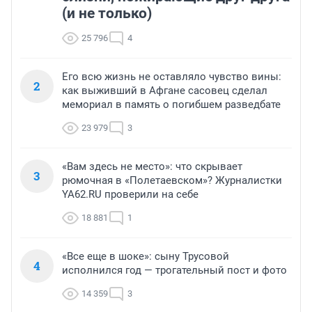
(и не только)
25 796
4
Его всю жизнь не оставляло чувство вины:
2
как выживший в Афгане сасовец сделал
мемориал в память о погибшем разведбате
23 979
3
«Вам здесь не место»: что скрывает
3
рюмочная в «Полетаевском»? Журналистки
YA62.RU проверили на себе
18 881
1
«Все еще в шоке»: сыну Трусовой
4
исполнился год — трогательный пост и фото
14 359
3