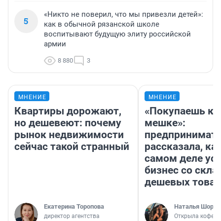
«Никто не поверил, что мы привезли детей»:
5
как в обычной рязанской школе
воспитывают будущую элиту российской
армии
8 880
3
МНЕНИЕ
МНЕНИЕ
Квартиры дорожают,
«Покупаешь ко
но дешевеют: почему
мешке»:
рынок недвижимости
предпринимат
сейчас такой странный
рассказала, как
самом деле ус
бизнес со скл
дешевых това
Екатерина Торопова
Наталья Шорох
директор агентства
Открыла кофейн