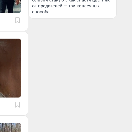
Слизни атакуют: как спасти цветник
от вредителей — три копеечных
способа