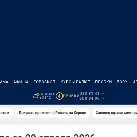
АММА
АФИША
ГОРОСКОП
КУРСЫ ВАЛЮТ
ПРОБКИ
ZODY
И
USD 81,41
СЕЙЧАС
4
ПРОБКИ
+21°C
EUR 94,06
летом
Девушка променяла Рязань на Херсон
Сасовец сделал мемор