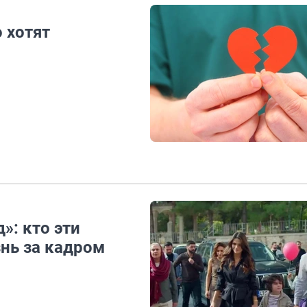
 хотят
»: кто эти
нь за кадром