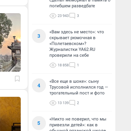
сделал мемориал в память о
погибшем разведбате
23 943
3
«Вам здесь не место»: что
3
скрывает рюмочная в
«Полетаевском»?
Журналистки YA62.RU
проверили на себе
18 858
1
«Все еще в шоке»: сыну
4
Трусовой исполнился год —
трогательный пост и фото
13 139
2
«Никто не поверил, что мы
5
привезли детей»: как в
обычной рязанской школе