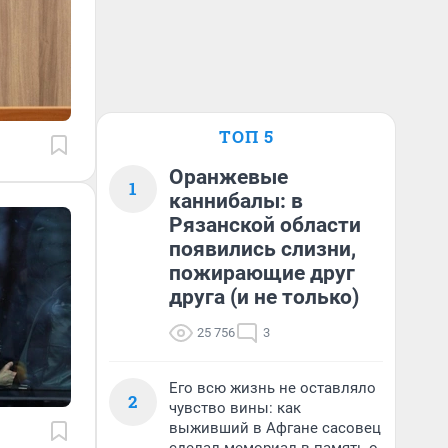
ТОП 5
Оранжевые
1
каннибалы: в
Рязанской области
появились слизни,
пожирающие друг
друга (и не только)
25 756
3
Его всю жизнь не оставляло
2
чувство вины: как
выживший в Афгане сасовец