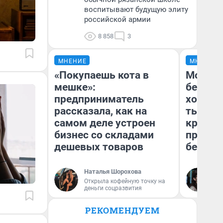
воспитывают будущую элиту
российской армии
8 858
3
МНЕНИЕ
МНЕНИЕ
«Покупаешь кота в
Мой ба
мешке»:
береже
предприниматель
хотела 
рассказала, как на
тысяч,
самом деле устроен
кредит,
бизнес со складами
приеха
дешевых товаров
безопа
Наталья Шорохова
Кс
Открыла кофейную точку на
Ав
деньги соцразвития
РЕКОМЕНДУЕМ