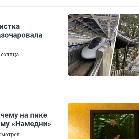
ристка
разочаровала
 солнца
чему на пике
мму «Намедни»
 смотрел