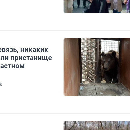
связь, никаких
шли пристанище
частном
м