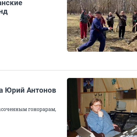
анские
нд
да Юрий Антонов
ысоченным гонорарам,