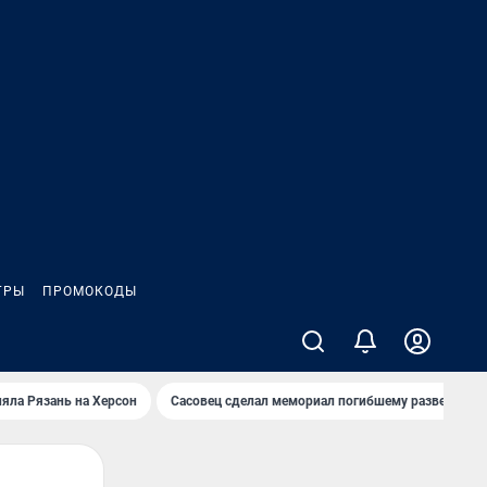
ГРЫ
ПРОМОКОДЫ
яла Рязань на Херсон
Сасовец сделал мемориал погибшему разведбату