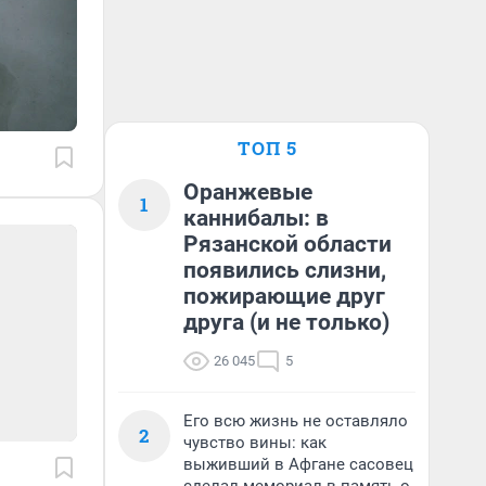
ТОП 5
Оранжевые
1
каннибалы: в
Рязанской области
появились слизни,
пожирающие друг
друга (и не только)
26 045
5
Его всю жизнь не оставляло
2
чувство вины: как
выживший в Афгане сасовец