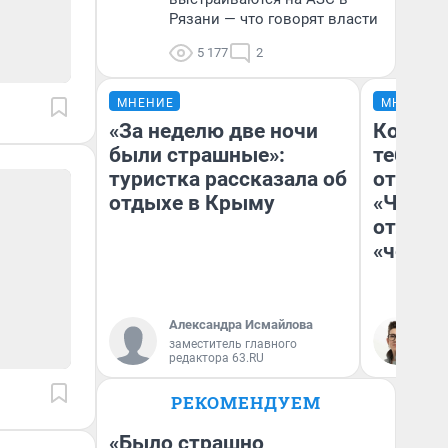
Рязани — что говорят власти
5 177
2
МНЕНИЕ
МНЕНИЕ
«За неделю две ночи
Колобо
были страшные»:
тебя бо
туристка рассказала об
отложи
отдыхе в Крыму
«Челов
отзыв 
«челов
Александра Исмайлова
На
заместитель главного
редактора 63.RU
РЕКОМЕНДУЕМ
«Было страшно