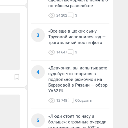
сделал мемориал в память о
погибшем разведбате
24 202
3
«Все еще в шоке»: сыну
3
Трусовой исполнился год —
трогательный пост и фото
14 647
3
«Девчонки, вы испытываете
4
судьбу»: что творится в
подпольной рюмочной на
Березовой в Рязани — обзор
YA62.RU
12 748
Обсудить
«Люди стоят по часу и
5
больше»: огромные очереди
выстраиваются на АЗС в