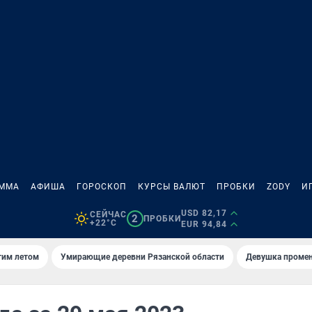
АММА
АФИША
ГОРОСКОП
КУРСЫ ВАЛЮТ
ПРОБКИ
ZODY
И
USD 82,17
СЕЙЧАС
2
ПРОБКИ
+22°C
EUR 94,84
тим летом
Умирающие деревни Рязанской области
Девушка промен