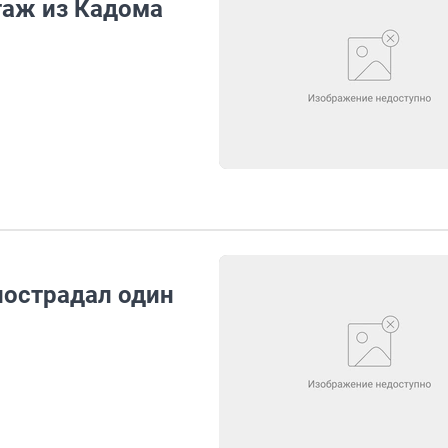
таж из Кадома
пострадал один