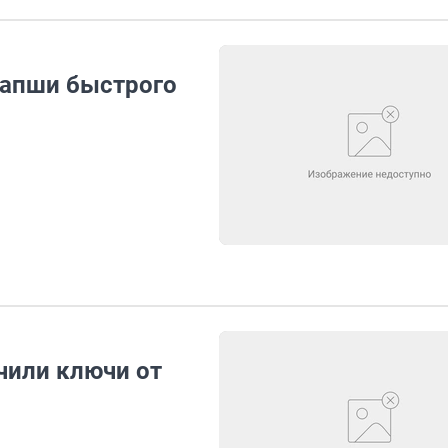
лапши быстрого
чили ключи от