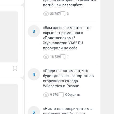
сделал мемориал в память о
погибшем разведбате
23 787
3
«Вам здесь не место»: что
3
скрывает рюмочная в
«Полетаевском»?
Журналистки YA62.RU
проверили на себе
18 729
1
«Люди не понимают, что
4
будет дальше»: репортаж со
сгоревшего склада
Wildberries в Рязани
9 670
Обсудить
«Никто не поверил, что мы
5
привезли детей»: как в