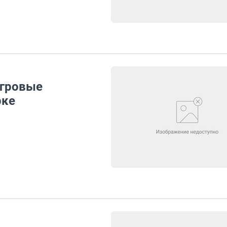
игровые
рке