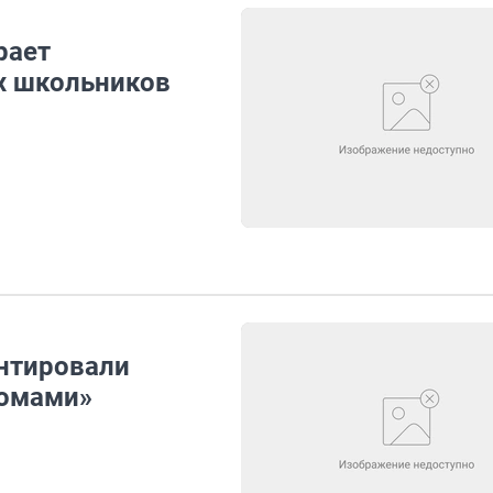
рает
х школьников
нтировали
томами»