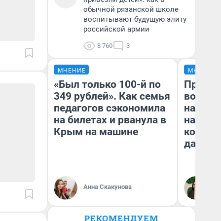
обычной рязанской школе
воспитывают будущую элиту
российской армии
8 760
3
МНЕНИЕ
МНЕНИЕ
«Был только 100-й по
Продаш
349 рублей». Как семья
возьмут
педагогов сэкономила
нам го
на билетах и рванула в
налого
Крым на машине
коснет
даже р
Анна Скакунова
Ан
РЕКОМЕНДУЕМ