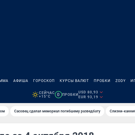
АММА
АФИША
ГОРОСКОП
КУРСЫ ВАЛЮТ
ПРОБКИ
ZODY
И
USD 80,93
СЕЙЧАС
0
ПРОБКИ
+15°C
EUR 93,19
том
Сасовец сделал мемориал погибшему разведбату
Слизни-канни