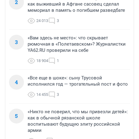
2
как выживший в Афгане сасовец сделал
мемориал в память о погибшем разведбате
24 013
3
«Вам здесь не место»: что скрывает
3
рюмочная в «Полетаевском»? Журналистки
YA62.RU проверили на себе
18 904
1
«Все еще в шоке»: сыну Трусовой
4
исполнился год — трогательный пост и фото
14 455
3
«Никто не поверил, что мы привезли детей»:
5
как в обычной рязанской школе
воспитывают будущую элиту российской
армии