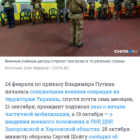
Военные учебные центры откроют при вузах в 16 регионах страны
Источник: 
Олег Фёдоров / CHITA.RU
24 февраля по приказу Владимира Путина
началась
специальная военная операция на
территории Украины
, спустя почти семь месяцев,
21 сентября, президент подписал
указ о начале
частичной мобилизации
, а 19 октября —
о
введении военного положения в ЛНР, ДНР,
Запорожской и Херсонской областях
. 28 октября
министр обороны Сергей Шойгу
сообщил об