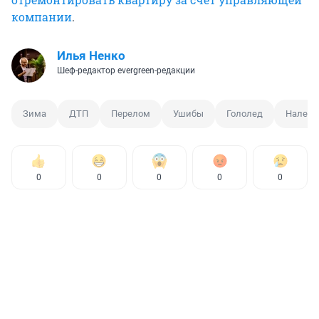
компании
.
Илья Ненко
Шеф-редактор evergreen-редакции
Зима
ДТП
Перелом
Ушибы
Гололед
Наледь
0
0
0
0
0