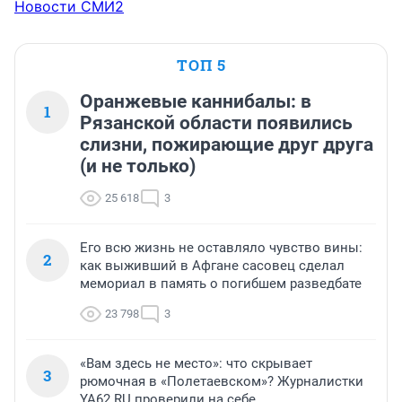
Новости СМИ2
ТОП 5
Оранжевые каннибалы: в
1
Рязанской области появились
слизни, пожирающие друг друга
(и не только)
25 618
3
Его всю жизнь не оставляло чувство вины:
2
как выживший в Афгане сасовец сделал
мемориал в память о погибшем разведбате
23 798
3
«Вам здесь не место»: что скрывает
3
рюмочная в «Полетаевском»? Журналистки
YA62.RU проверили на себе