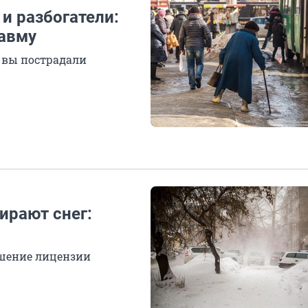
и разбогатели:
равму
и вы пострадали
бирают снег:
шение лицензии