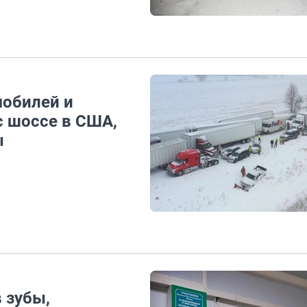
мобилей и
с шоссе в США,
ы
 зубы,