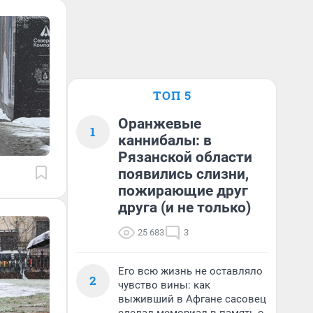
ТОП 5
Оранжевые
1
каннибалы: в
Рязанской области
появились слизни,
пожирающие друг
друга (и не только)
25 683
3
Его всю жизнь не оставляло
2
чувство вины: как
выживший в Афгане сасовец