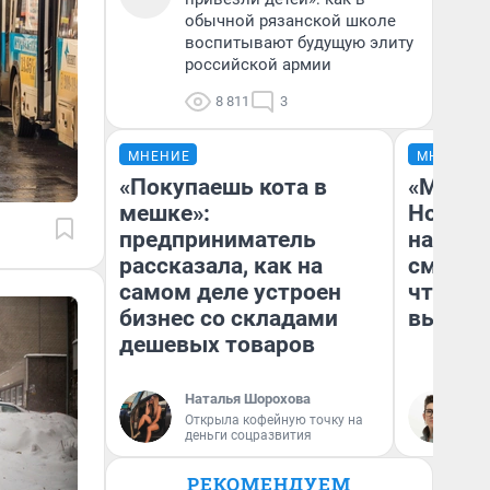
обычной рязанской школе
воспитывают будущую элиту
российской армии
8 811
3
МНЕНИЕ
МНЕНИЕ
«Покупаешь кота в
«Мы ви
мешке»:
Нолана
предприниматель
настро
рассказала, как на
смотре
самом деле устроен
чтобы 
бизнес со складами
выгляд
дешевых товаров
Наталья Шорохова
На
Открыла кофейную точку на
деньги соцразвития
РЕКОМЕНДУЕМ