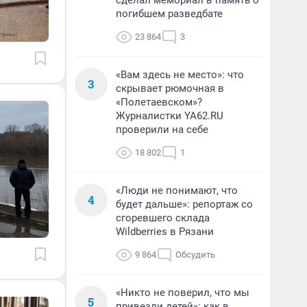
сделал мемориал в память о
погибшем разведбате
23 864
3
«Вам здесь не место»: что
3
скрывает рюмочная в
«Полетаевском»?
Журналистки YA62.RU
проверили на себе
18 802
1
«Люди не понимают, что
4
будет дальше»: репортаж со
сгоревшего склада
Wildberries в Рязани
9 864
Обсудить
«Никто не поверил, что мы
5
привезли детей»: как в