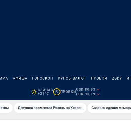
АММА
АФИША
ГОРОСКОП
КУРСЫ ВАЛЮТ
ПРОБКИ
ZODY
И
USD 80,93
СЕЙЧАС
5
ПРОБКИ
+29°C
EUR 93,19
летом
Девушка променяла Рязань на Херсон
Сасовец сделал мемор