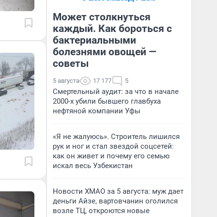
Может столкнуться
каждый. Как бороться с
бактериальными
болезнями овощей —
советы
5 августа
17 177
5
Смертельный аудит: за что в начале
2000-х убили бывшего главбуха
нефтяной компании Уфы
«Я не жалуюсь». Строитель лишился
рук и ног и стал звездой соцсетей:
как он живет и почему его семью
искал весь Узбекистан
Новости ХМАО за 5 августа: муж дает
деньги Айзе, вартовчанин оголился
возле ТЦ, откроются новые