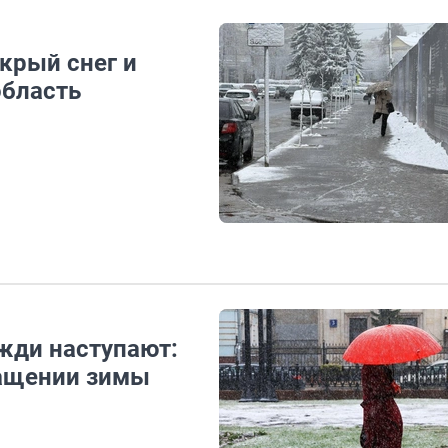
крый снег и
область
жди наступают:
ращении зимы