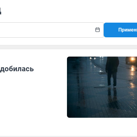
д
Примен
 добилась