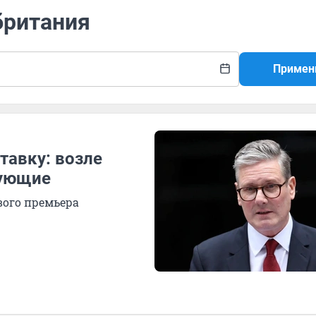
британия
Примен
тавку: возле
тующие
вого премьера