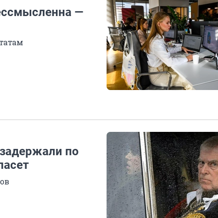
ессмысленна —
татам
 задержали по
пасет
лов