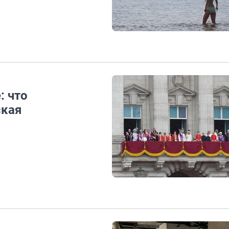
: что
ская