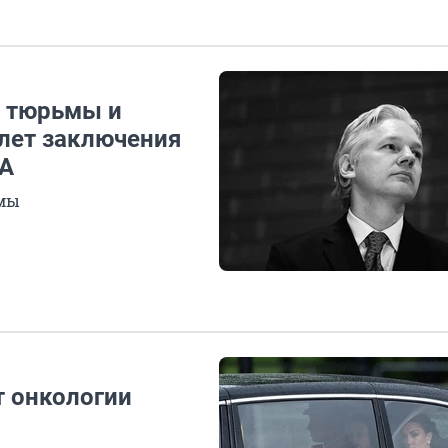
з тюрьмы и
 лет заключения
ША
ьмы
 онкологии