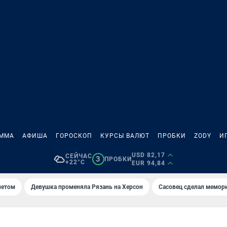
АММА
АФИША
ГОРОСКОП
КУРСЫ ВАЛЮТ
ПРОБКИ
ZODY
И
USD 82,17
СЕЙЧАС
3
ПРОБКИ
+22°C
EUR 94,84
летом
Девушка променяла Рязань на Херсон
Сасовец сделал мемор