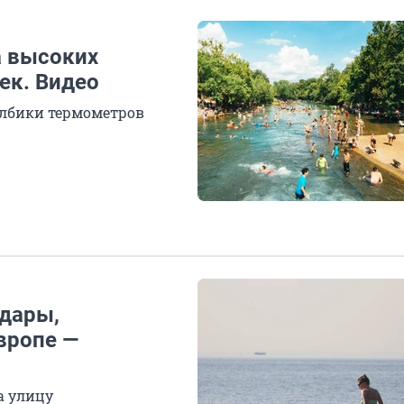
а высоких
ек. Видео
олбики термометров
удары,
вропе —
а улицу