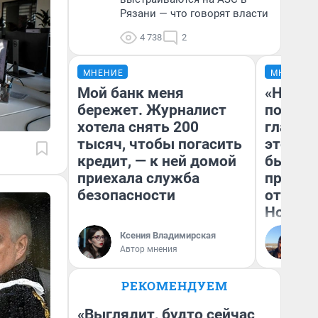
Рязани — что говорят власти
4 738
2
МНЕНИЕ
МНЕНИЕ
Мой банк меня
«Никог
бережет. Журналист
победи
хотела снять 200
главны
тысяч, чтобы погасить
этого г
кредит, — к ней домой
бьет р
приехала служба
прокат
безопасности
отзыв 
Нолана
Ксения Владимирская
Ст
Автор мнения
Эк
РЕКОМЕНДУЕМ
«Выглядит, будто сейчас