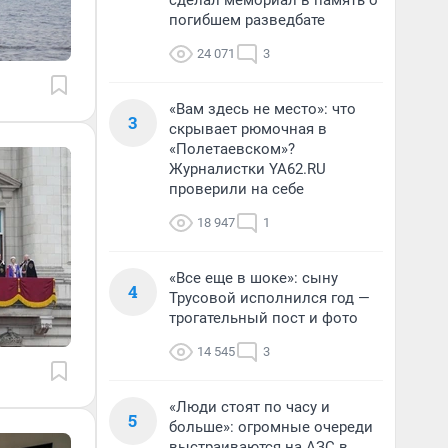
сделал мемориал в память о
погибшем разведбате
24 071
3
«Вам здесь не место»: что
3
скрывает рюмочная в
«Полетаевском»?
Журналистки YA62.RU
проверили на себе
18 947
1
«Все еще в шоке»: сыну
4
Трусовой исполнился год —
трогательный пост и фото
14 545
3
«Люди стоят по часу и
5
больше»: огромные очереди
выстраиваются на АЗС в