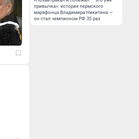
«Позавтракал и побежал — это уже
привычка»: история пермского
марафонца Владимира Никитина —
он стал чемпионом РФ 35 раз