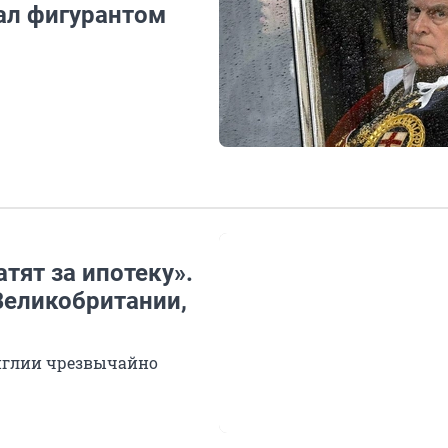
ал фигурантом
атят за ипотеку».
Великобритании,
нглии чрезвычайно