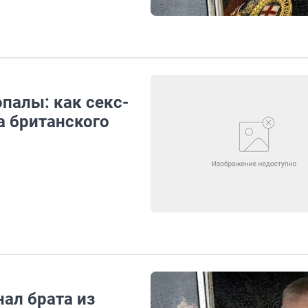
опалы: как секс-
 британского
нал брата из