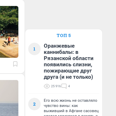
ТОП 5
Оранжевые
1
каннибалы: в
Рязанской области
появились слизни,
пожирающие друг
друга (и не только)
25 916
4
Его всю жизнь не оставляло
2
чувство вины: как
выживший в Афгане сасовец