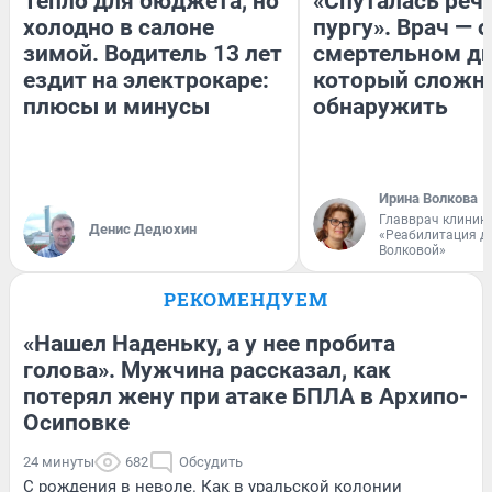
Тепло для бюджета, но
«Спуталась речь
холодно в салоне
пургу». Врач — о
зимой. Водитель 13 лет
смертельном ди
ездит на электрокаре:
который сложн
плюсы и минусы
обнаружить
Ирина Волкова
Главврач клиник
Денис Дедюхин
«Реабилитация д
Волковой»
РЕКОМЕНДУЕМ
«Нашел Наденьку, а у нее пробита
голова». Мужчина рассказал, как
потерял жену при атаке БПЛА в Архипо-
Осиповке
24 минуты
682
Обсудить
С рождения в неволе. Как в уральской колонии