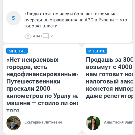
«Люди стоят по часу и больше»: огромные
5
очереди выстраиваются на АЗС в Рязани — что
говорят власти
4 941
2
МНЕНИЕ
МНЕНИЕ
«Нет некрасивых
Продашь за 3000
городов, есть
возьмут с 4000.
недофинансированные».
нам готовит но
Путешественники
налоговый зако
проехали 2000
коснется импор
километров по Уралу на
даже репетитор
машине — стоило ли оно
того
Екатерина Литкевич
Анастасия Завг