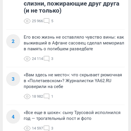
слизни, пожирающие друг друга
(и не только)
25 966
5
Его всю жизнь не оставляло чувство вины: как
2
выживший в Афгане сасовец сделал мемориал
в память о погибшем разведбате
24 114
3
«Вам здесь не место»: что скрывает рюмочная
3
в «Полетаевском»? Журналистки YA62.RU
проверили на себе
18 982
1
«Все еще в шоке»: сыну Трусовой исполнился
4
год — трогательный пост и фото
14 597
3