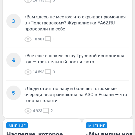
24 113
3
«Вам здесь не место»: что скрывает рюмочная
3
в «Полетаевском»? Журналистки YA62.RU
проверили на себе
18 981
1
«Все еще в шоке»: сыну Трусовой исполнился
4
год — трогательный пост и фото
14 593
3
«Люди стоят по часу и больше»: огромные
5
очереди выстраиваются на АЗС в Рязани — что
говорят власти
4 923
2
МНЕНИЕ
МНЕНИЕ
Наследие, которое
«Мы видим нов