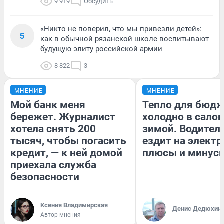
9 919
Обсудить
«Никто не поверил, что мы привезли детей»:
5
как в обычной рязанской школе воспитывают
будущую элиту российской армии
8 822
3
МНЕНИЕ
МНЕНИЕ
Мой банк меня
Тепло для бюдж
бережет. Журналист
холодно в сало
хотела снять 200
зимой. Водитель
тысяч, чтобы погасить
ездит на электр
кредит, — к ней домой
плюсы и минус
приехала служба
безопасности
Ксения Владимирская
Денис Дедюхин
Автор мнения