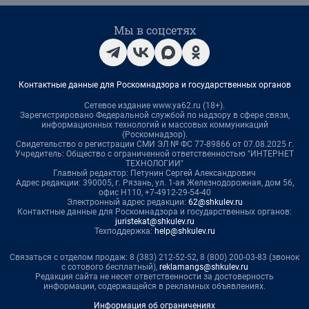
Мы в соцсетях
Контактные данные для Роскомнадзора и государственных органов
Сетевое издание www.ya62.ru (18+).
Зарегистрировано Федеральной службой по надзору в сфере связи,
информационных технологий и массовых коммуникаций
(Роскомнадзор).
Свидетельство о регистрации СМИ ЭЛ № ФС 77-89866 от 07.08.2025 г.
Учредитель: Общество с ограниченной ответственностью "ИНТЕРНЕТ
ТЕХНОЛОГИИ"
Главный редактор: Петунин Сергей Александрович
Адрес редакции: 390005, г. Рязань, ул. 1-ая Железнодорожная, дом 56,
офис Н110, +7-4912-29-54-40
Электронный адрес редакции:
62@shkulev.ru
Контактные данные для Роскомнадзора и государственных органов:
juristekat@shkulev.ru
Техподдержка:
help@shkulev.ru
Связаться с отделом продаж: 8 (383) 212-52-52, 8 (800) 200-03-83 (звонок
с сотового бесплатный),
reklamangs@shkulev.ru
Редакция сайта не несет ответственности за достоверность
информации, содержащейся в рекламных объявлениях.
Информация об ограничениях