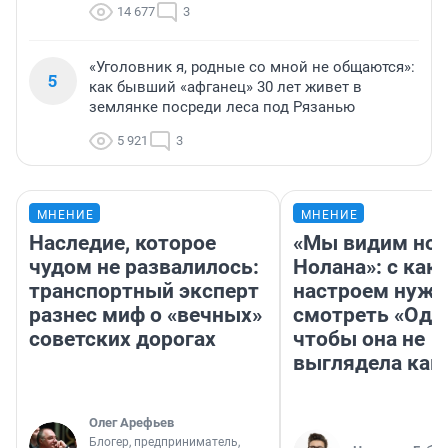
14 677
3
«Уголовник я, родные со мной не общаются»:
5
как бывший «афганец» 30 лет живет в
землянке посреди леса под Рязанью
5 921
3
МНЕНИЕ
МНЕНИЕ
Наследие, которое
«Мы видим нов
чудом не развалилось:
Нолана»: с как
транспортный эксперт
настроем нужн
разнес миф о «вечных»
смотреть «Оди
советских дорогах
чтобы она не
выглядела как
Олег Арефьев
Блогер, предприниматель,