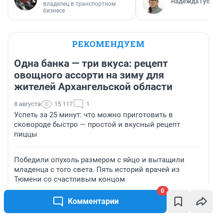
Надежда Губар
владелец в транспортном
бизнесе
РЕКОМЕНДУЕМ
Одна банка — три вкуса: рецепт
овощного ассорти на зиму для
жителей Архангельской области
8 августа
15 117
1
Успеть за 25 минут: что можно приготовить в
сковороде быстро — простой и вкусный рецепт
пиццы
Победили опухоль размером с яйцо и вытащили
младенца с того света. Пять историй врачей из
Тюмени со счастливым концом
0
Комментарии
В Волгограде пытаются спасти от страшной смерти
оставшихся без мамы ежат