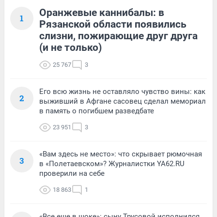
Оранжевые каннибалы: в
1
Рязанской области появились
слизни, пожирающие друг друга
(и не только)
25 767
3
Его всю жизнь не оставляло чувство вины: как
2
выживший в Афгане сасовец сделал мемориал
в память о погибшем разведбате
23 951
3
«Вам здесь не место»: что скрывает рюмочная
3
в «Полетаевском»? Журналистки YA62.RU
проверили на себе
18 863
1
«Все еще в шоке»: сыну Трусовой исполнился