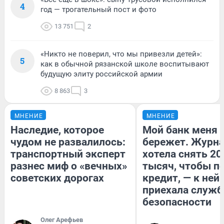
4
год — трогательный пост и фото
13 751
2
«Никто не поверил, что мы привезли детей»:
5
как в обычной рязанской школе воспитывают
будущую элиту российской армии
8 863
3
МНЕНИЕ
МНЕНИЕ
Наследие, которое
Мой банк меня
чудом не развалилось:
бережет. Журн
транспортный эксперт
хотела снять 20
разнес миф о «вечных»
тысяч, чтобы п
советских дорогах
кредит, — к ней
приехала служб
безопасности
Олег Арефьев