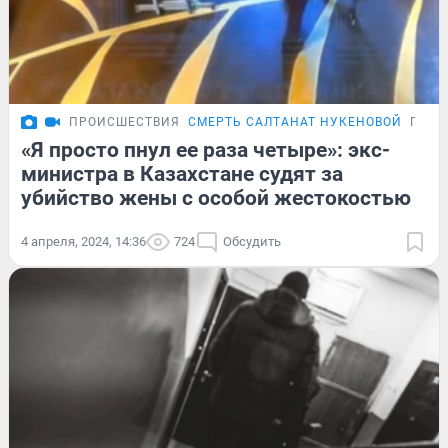
ПРОИСШЕСТВИЯ
СМЕРТЬ САЛТАНАТ НУКЕНОВОЙ
ПОДР
«Я просто пнул ее раза четыре»: экс-
министра в Казахстане судят за
убийство жены с особой жестокостью
4 апреля, 2024, 14:36
724
Обсудить