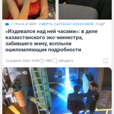
СТРАНА И МИР
СМЕРТЬ САЛТАНАТ НУКЕНОВОЙ
ПОДРОБН
«Издевался над ней часами»: в деле
казахстанского экс-министра,
забившего жену, всплыли
ошеломляющие подробности
12 апреля, 2024, 10:00
989
Обсудить