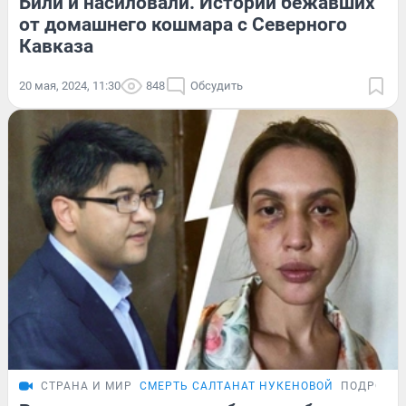
Били и насиловали. Истории бежавших
от домашнего кошмара с Северного
Кавказа
20 мая, 2024, 11:30
848
Обсудить
СТРАНА И МИР
СМЕРТЬ САЛТАНАТ НУКЕНОВОЙ
ПОДРОБН