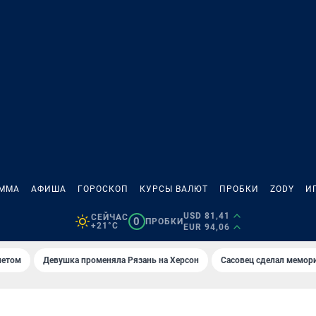
АММА
АФИША
ГОРОСКОП
КУРСЫ ВАЛЮТ
ПРОБКИ
ZODY
И
USD 81,41
СЕЙЧАС
0
ПРОБКИ
+21°C
EUR 94,06
летом
Девушка променяла Рязань на Херсон
Сасовец сделал мемор