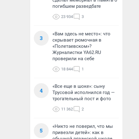
сделал мемориал в память о
погибшем разведбате
23 934
3
«Вам здесь не место»: что
3
скрывает рюмочная в
«Полетаевском»?
Журналистки YA62.RU
проверили на себе
18 844
1
«Все еще в шоке»: сыну
4
Трусовой исполнился год —
трогательный пост и фото
11 362
2
«Никто не поверил, что мы
5
привезли детей»: как в
обычной рязанской школе