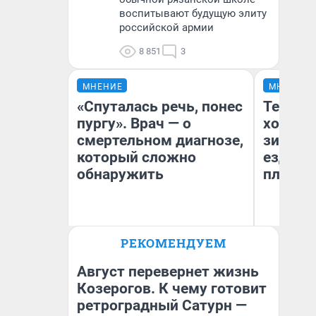
воспитывают будущую элиту
российской армии
8 851
3
МНЕНИЕ
МНЕНИЕ
«Спуталась речь, понес
Тепло 
пургу». Врач — о
холодн
смертельном диагнозе,
зимой.
который сложно
ездит н
обнаружить
плюсы 
Ирина Волкова
РЕКОМЕНДУЕМ
Главврач клиники
Д
«Реабилитация доктора
Волковой»
Август перевернет жизнь
Козерогов. К чему готовит
ретроградный Сатурн —