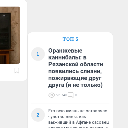
ТОП 5
Оранжевые
1
каннибалы: в
Рязанской области
появились слизни,
пожирающие друг
друга (и не только)
25 743
3
Его всю жизнь не оставляло
2
чувство вины: как
выживший в Афгане сасовец