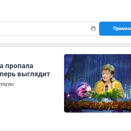
Примен
да пропала
еперь выглядит
дущую