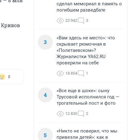
в — 8 млн
сделал мемориал в память о
погибшем разведбате
23 942
3
р Кривов
«Вам здесь не место»: что
3
скрывает рюмочная в
«Полетаевском»?
Журналистки YA62.RU
проверили на себе
18 854
1
0
«Все еще в шоке»: сыну
4
Трусовой исполнился год —
трогательный пост и фото
12 830
2
«Никто не поверил, что мы
5
привезли детей»: как в