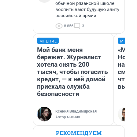
обычной рязанской школе
воспитывают будущую элиту
российской армии
8 856
3
МНЕНИЕ
МНЕНИ
Мой банк меня
«Мы в
бережет. Журналист
Нолан
хотела снять 200
настр
тысяч, чтобы погасить
смотр
кредит, — к ней домой
чтобы
приехала служба
выгля
безопасности
Ксения Владимирская
Автор мнения
РЕКОМЕНДУЕМ