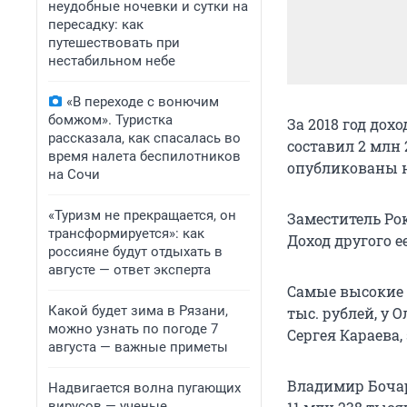
неудобные ночевки и сутки на
пересадку: как
путешествовать при
нестабильном небе
«В переходе с вонючим
бомжом». Туристка
За 2018 год до
рассказала, как спасалась во
составил 2 млн 
время налета беспилотников
опубликованы н
на Сочи
«Туризм не прекращается, он
Заместитель Ро
трансформируется»: как
Доход другого е
россияне будут отдыхать в
августе — ответ эксперта
Самые высокие д
Какой будет зима в Рязани,
тыс. рублей, у 
можно узнать по погоде 7
Сергея Караева,
августа — важные приметы
Владимир Бочар
Надвигается волна пугающих
вирусов — ученые