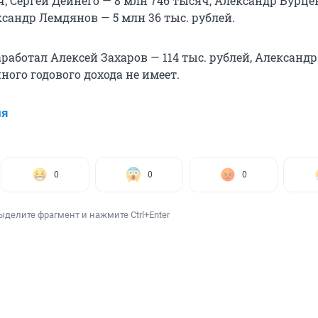
ч; Сергей Дейнего — 8 млн 746 тысяч, Александр Бурце
ксандр Лемдянов — 5 млн 36 тыс. рублей.
работал Алексей Захаров — 114 тыс. рублей, Александ
ого годового дохода не имеет.
ия
0
0
0
ыделите фрагмент и нажмите Ctrl+Enter