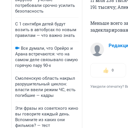
11 млн 238 тыся
потребовали срочно усилить
191 тысячу; Але
безопасность
Меньше всего за
С 1 сентября детей будут
задекларированн
возить в автобусах по новым
правилам — что важно знать
Редакц
Все думали, что Орейро и
Арана встречаются: что на
самом деле связывало самую
горячую пару 90-х
0
Смоленскую область накрыл
разрушительный циклон:
Увидели опечатку? В
власти ввели режим ЧС, есть
погибшие — кадры
Эти фразы из советского кино
вы говорите каждый день.
Вспомните из каких они
фильмов? — тест