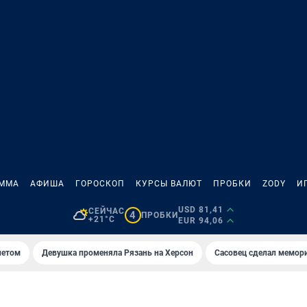
АММА
АФИША
ГОРОСКОП
КУРСЫ ВАЛЮТ
ПРОБКИ
ZODY
И
USD 81,41
СЕЙЧАС
4
ПРОБКИ
+21°C
EUR 94,06
летом
Девушка променяла Рязань на Херсон
Сасовец сделал мемор