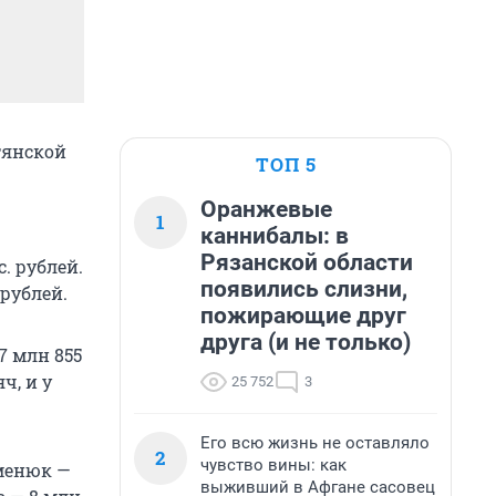
тянской
ТОП 5
Оранжевые
1
каннибалы: в
Рязанской области
. рублей.
появились слизни,
 рублей.
пожирающие друг
друга (и не только)
7 млн 855
ч, и у
25 752
3
Его всю жизнь не оставляло
2
чувство вины: как
еменюк —
выживший в Афгане сасовец