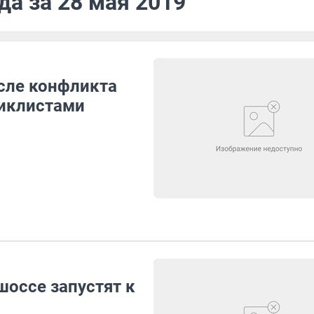
да за 28 мая 2019
сле конфликта
циклистами
шоссе запустят к