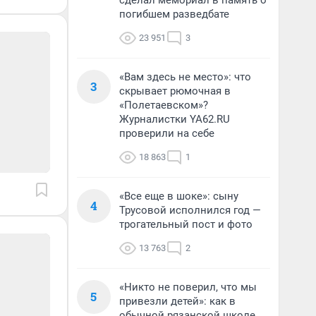
сделал мемориал в память о
погибшем разведбате
23 951
3
«Вам здесь не место»: что
3
скрывает рюмочная в
«Полетаевском»?
Журналистки YA62.RU
проверили на себе
18 863
1
«Все еще в шоке»: сыну
4
Трусовой исполнился год —
трогательный пост и фото
13 763
2
«Никто не поверил, что мы
5
привезли детей»: как в
обычной рязанской школе