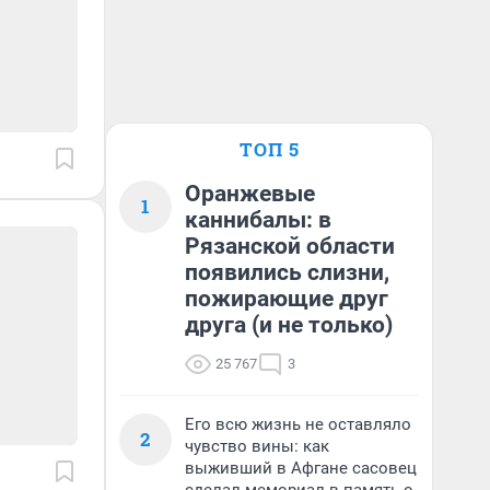
ТОП 5
Оранжевые
1
каннибалы: в
Рязанской области
появились слизни,
пожирающие друг
друга (и не только)
25 767
3
Его всю жизнь не оставляло
2
чувство вины: как
выживший в Афгане сасовец