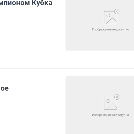
емпионом Кубка
рое