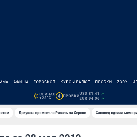
АММА
АФИША
ГОРОСКОП
КУРСЫ ВАЛЮТ
ПРОБКИ
ZODY
И
USD 81,41
СЕЙЧАС
4
ПРОБКИ
+28°C
EUR 94,06
летом
Девушка променяла Рязань на Херсон
Сасовец сделал мемор