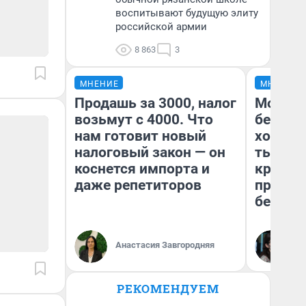
воспитывают будущую элиту
российской армии
8 863
3
МНЕНИЕ
МНЕНИЕ
Продашь за 3000, налог
Мой ба
возьмут с 4000. Что
береже
нам готовит новый
хотела 
налоговый закон — он
тысяч,
коснется импорта и
кредит,
даже репетиторов
приеха
безопа
Кс
Анастасия Завгородняя
Ав
РЕКОМЕНДУЕМ