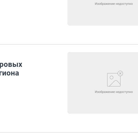
дровых
гиона