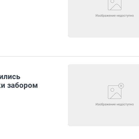
ились
ки забором