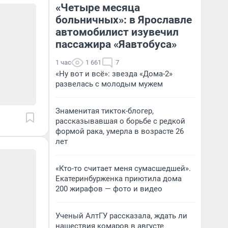
«Четыре месяца
больничных»: в Ярославле
автомобилист изувечил
пассажира «Яавтобуса»
1 час
1 661
7
«Ну вот и всё»: звезда «Дома-2»
развелась с молодым мужем
Знаменитая тикток-блогер,
рассказывавшая о борьбе с редкой
формой рака, умерла в возрасте 26
лет
«Кто-то считает меня сумасшедшей».
Екатеринбурженка приютила дома
200 жирафов — фото и видео
Ученый АлтГУ рассказала, ждать ли
нашествия комаров в августе