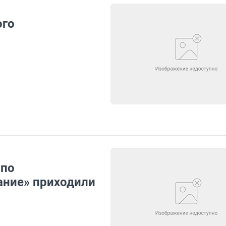
ого
 по
ание» приходили