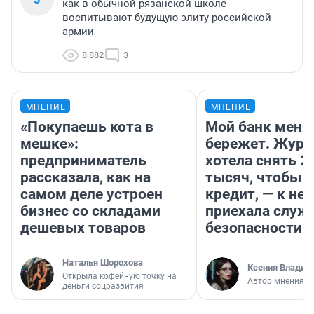
как в обычной рязанской школе
воспитывают будущую элиту российской
армии
8 882
3
МНЕНИЕ
МНЕНИЕ
«Покупаешь кота в
Мой банк меня
мешке»:
бережет. Журн
предприниматель
хотела снять 2
рассказала, как на
тысяч, чтобы п
самом деле устроен
кредит, — к не
бизнес со складами
приехала служ
дешевых товаров
безопасности
Наталья Шорохова
Ксения Владим
Открыла кофейную точку на
Автор мнения
деньги соцразвития