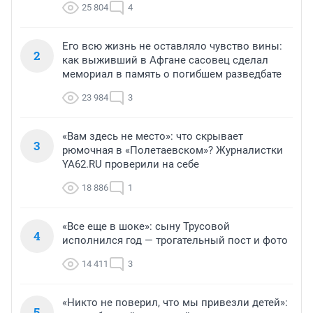
25 804
4
Его всю жизнь не оставляло чувство вины:
2
как выживший в Афгане сасовец сделал
мемориал в память о погибшем разведбате
23 984
3
«Вам здесь не место»: что скрывает
3
рюмочная в «Полетаевском»? Журналистки
YA62.RU проверили на себе
18 886
1
«Все еще в шоке»: сыну Трусовой
4
исполнился год — трогательный пост и фото
14 411
3
«Никто не поверил, что мы привезли детей»:
5