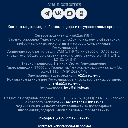
Мы в соцсетях
Контактные данные для Роскомнадзора и государственных органов
Сетевое издание www.ya62.ru (18+).
Зарегистрировано Федеральной службой по надзору в сфере связи,
информационных технологий и массовых коммуникаций
(Роскомнадзор).
Свидетельство о регистрации СМИ ЭЛ № ФС 77-89866 от 07.08.2025 г.
Учредитель: Общество с ограниченной ответственностью "ИНТЕРНЕТ
ТЕХНОЛОГИИ"
Главный редактор: Петунин Сергей Александрович
Адрес редакции: 390005, г. Рязань, ул. 1-ая Железнодорожная, дом 56,
офис Н110, +7-4912-29-54-40
Электронный адрес редакции:
62@shkulev.ru
Контактные данные для Роскомнадзора и государственных органов:
juristekat@shkulev.ru
Техподдержка:
help@shkulev.ru
Связаться с отделом продаж: 8 (383) 212-52-52, 8 (800) 200-03-83 (звонок
с сотового бесплатный),
reklamangs@shkulev.ru
Редакция сайта не несет ответственности за достоверность
информации, содержащейся в рекламных объявлениях.
Информация об ограничениях
Политика использования cookies