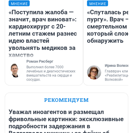
МНЕНИЕ
МНЕНИЕ
«Поступила жалоба —
«Спуталась реч
значит, врач виноват»:
пургу». Врач — 
кардиохирург с 20-
смертельном д
летним стажем разнес
который слож
идею властей
обнаружить
увольнять медиков за
хамство
Роман Рисберг
Ирина Волкова
Выполнил более 7000
лечебных и диагностических
Главврач клини
вмешательств на сердце и
«Реабилитация 
сосудах.
Волковой»
РЕКОМЕНДУЕМ
Уважал иноагентов и размещал
фривольные картинки: эксклюзивные
подробности задержания в