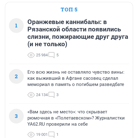
ТОП 5
Оранжевые каннибалы: в
1
Рязанской области появились
слизни, пожирающие друг друга
(и не только)
25 984
5
Его всю жизнь не оставляло чувство вины:
2
как выживший в Афгане сасовец сделал
мемориал в память о погибшем разведбате
24 134
3
«Вам здесь не место»: что скрывает
3
рюмочная в «Полетаевском»? Журналистки
YA62.RU проверили на себе
19 001
1