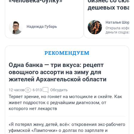
«человека-булку»
бизнес со скл
дешевых това
Наталья Шорох
Надежда Губарь
Открыла кофейн
деньги соцразв
РЕКОМЕНДУЕМ
Одна банка — три вкуса: рецепт
овощного ассорти на зиму для
жителей Архангельской области
12 часов
6 013
Обсудить
Теряет зрение, но гоняет на мотоцикле и скейте. Как
живет подросток с редчайшим диагнозом, от
которого нет лекарств
«Я потерял жену, детей, всё»: откровения экс-рабочего
уфимской «Лампочки» о долгах по зарплате и