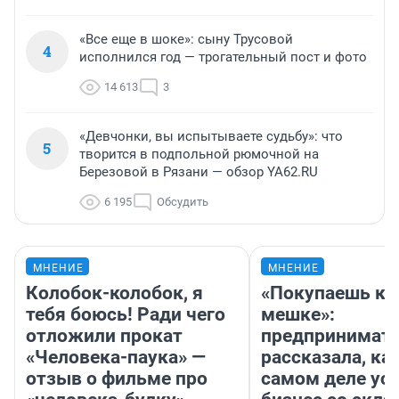
«Все еще в шоке»: сыну Трусовой
4
исполнился год — трогательный пост и фото
14 613
3
«Девчонки, вы испытываете судьбу»: что
5
творится в подпольной рюмочной на
Березовой в Рязани — обзор YA62.RU
6 195
Обсудить
МНЕНИЕ
МНЕНИЕ
Колобок-колобок, я
«Покупаешь ко
тебя боюсь! Ради чего
мешке»:
отложили прокат
предпринимат
«Человека-паука» —
рассказала, как
отзыв о фильме про
самом деле ус