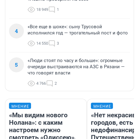
18 949
1
«Все еще в шоке»: сыну Трусовой
4
исполнился год — трогательный пост и фото
14 550
3
«Люди стоят по часу и больше»: огромные
5
очереди выстраиваются на АЗС в Рязани —
что говорят власти
4 766
2
МНЕНИЕ
МНЕНИЕ
«Мы видим нового
«Нет некрасив
Нолана»: с каким
городов, есть
настроем нужно
недофинансиро
смотреть «Одиссею»,
Путешественн