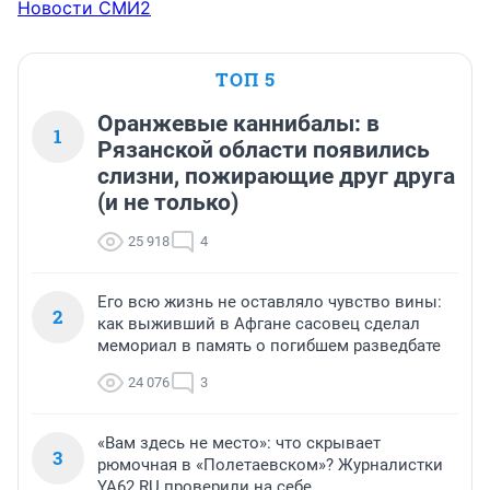
Новости СМИ2
комплексная работа, проводимая Губернатором, дает 
свои результаты. 

Рязань - это город, из которого не хочется уезжать. 
ТОП 5
Рязань - город со славной историей и с гигантскими 
перспективами. 

Оранжевые каннибалы: в
Верю, что при Павле Викторовиче Малкове Рязань 
1
станет еще краше и еще лучше! Ведь наш губернатор 
Рязанской области появились
уже сделал массу всего для населенного пункта, а 
слизни, пожирающие друг друга
сколько хорошего еще сделает!
(и не только)
25 918
4
Его всю жизнь не оставляло чувство вины:
2
как выживший в Афгане сасовец сделал
мемориал в память о погибшем разведбате
24 076
3
«Вам здесь не место»: что скрывает
3
рюмочная в «Полетаевском»? Журналистки
YA62.RU проверили на себе