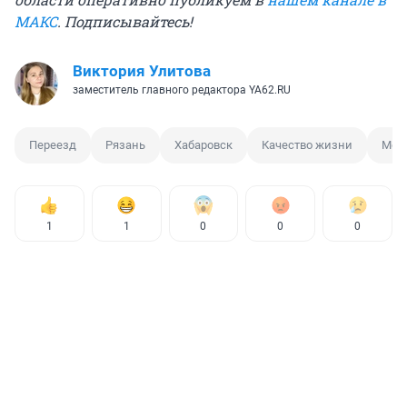
МАКС
. Подписывайтесь!
Виктория Улитова
заместитель главного редактора YA62.RU
Переезд
Рязань
Хабаровск
Качество жизни
Мен
1
1
0
0
0