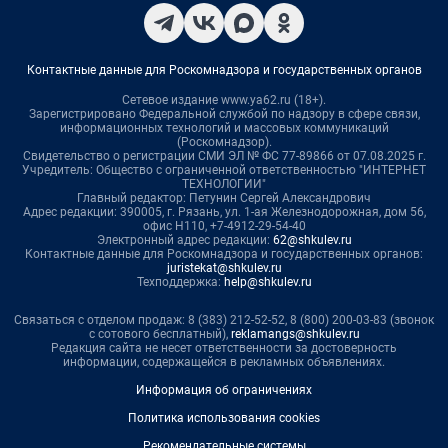
Контактные данные для Роскомнадзора и государственных органов
Сетевое издание www.ya62.ru (18+).
Зарегистрировано Федеральной службой по надзору в сфере связи,
информационных технологий и массовых коммуникаций
(Роскомнадзор).
Свидетельство о регистрации СМИ ЭЛ № ФС 77-89866 от 07.08.2025 г.
Учредитель: Общество с ограниченной ответственностью "ИНТЕРНЕТ
ТЕХНОЛОГИИ"
Главный редактор: Петунин Сергей Александрович
Адрес редакции: 390005, г. Рязань, ул. 1-ая Железнодорожная, дом 56,
офис Н110, +7-4912-29-54-40
Электронный адрес редакции:
62@shkulev.ru
Контактные данные для Роскомнадзора и государственных органов:
juristekat@shkulev.ru
Техподдержка:
help@shkulev.ru
Связаться с отделом продаж: 8 (383) 212-52-52, 8 (800) 200-03-83 (звонок
с сотового бесплатный),
reklamangs@shkulev.ru
Редакция сайта не несет ответственности за достоверность
информации, содержащейся в рекламных объявлениях.
Информация об ограничениях
Политика использования cookies
Рекомендательные системы