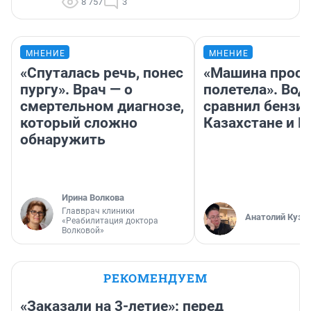
8 757
3
МНЕНИЕ
МНЕНИЕ
«Спуталась речь, понес
«Машина прост
пургу». Врач — о
полетела». Вод
смертельном диагнозе,
сравнил бензин
который сложно
Казахстане и Р
обнаружить
Ирина Волкова
Главврач клиники
Анатолий Кузн
«Реабилитация доктора
Волковой»
РЕКОМЕНДУЕМ
«Заказали на 3-летие»: перед