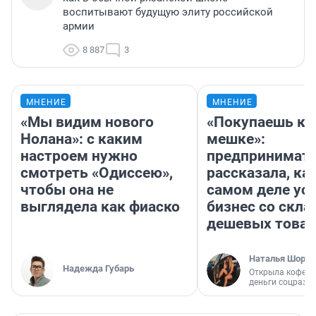
воспитывают будущую элиту российской
армии
8 887
3
МНЕНИЕ
МНЕНИЕ
«Мы видим нового
«Покупаешь ко
Нолана»: с каким
мешке»:
настроем нужно
предпринимат
смотреть «Одиссею»,
рассказала, как
чтобы она не
самом деле ус
выглядела как фиаско
бизнес со скл
дешевых това
Наталья Шорох
Надежда Губарь
Открыла кофейн
деньги соцразв