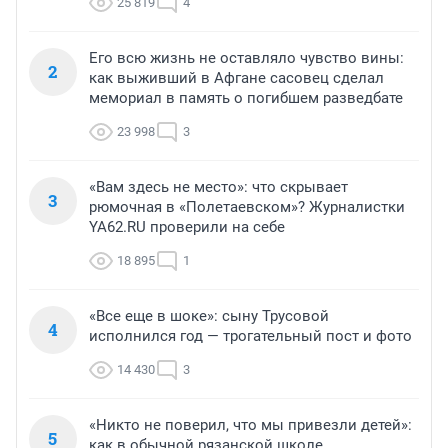
25 819
4
Его всю жизнь не оставляло чувство вины:
2
как выживший в Афгане сасовец сделал
мемориал в память о погибшем разведбате
23 998
3
«Вам здесь не место»: что скрывает
3
рюмочная в «Полетаевском»? Журналистки
YA62.RU проверили на себе
18 895
1
«Все еще в шоке»: сыну Трусовой
4
исполнился год — трогательный пост и фото
14 430
3
«Никто не поверил, что мы привезли детей»:
5
как в обычной рязанской школе