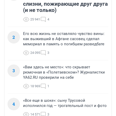
слизни, пожирающие друг друга
(и не только)
25 941
4
Его всю жизнь не оставляло чувство вины:
2
как выживший в Афгане сасовец сделал
мемориал в память о погибшем разведбате
24 095
3
«Вам здесь не место»: что скрывает
3
рюмочная в «Полетаевском»? Журналистки
YA62.RU проверили на себе
18 969
1
«Все еще в шоке»: сыну Трусовой
4
исполнился год — трогательный пост и фото
14 571
3