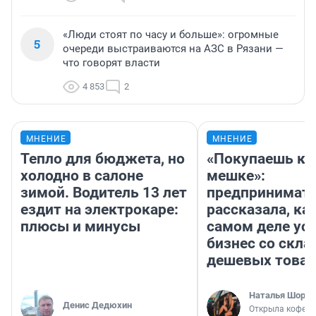
«Люди стоят по часу и больше»: огромные
5
очереди выстраиваются на АЗС в Рязани —
что говорят власти
4 853
2
МНЕНИЕ
МНЕНИЕ
Тепло для бюджета, но
«Покупаешь ко
холодно в салоне
мешке»:
зимой. Водитель 13 лет
предпринимат
ездит на электрокаре:
рассказала, как
плюсы и минусы
самом деле ус
бизнес со скл
дешевых това
Наталья Шорох
Денис Дедюхин
Открыла кофейн