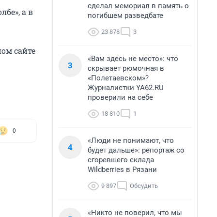
сделал мемориал в память о
бе», а в
погибшем разведбате
23 878
3
ном сайте
«Вам здесь не место»: что
3
скрывает рюмочная в
«Полетаевском»?
Журналистки YA62.RU
проверили на себе
18 810
1
0
«Люди не понимают, что
4
будет дальше»: репортаж со
сгоревшего склада
Wildberries в Рязани
9 897
Обсудить
«Никто не поверил, что мы