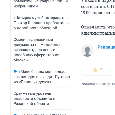
У входа в парк
романтичные кадры с новым
состязания. С 1
избранником
19:00 торжестве
«Четырех мужей потеряла»:
Прохор Шаляпин проболтался
Отмечается, чт
о новой возлюбленной
администрации 
Обменял фальшивые
документы на миллионы:
Редакц
рязанка отдала деньги
пособнику аферистов из
Москвы
0
«Меня бесила моя роль»:
как сегодня выглядит Пуговка
из «Папиных дочек»
Увидели опечатку? В
Оранжевый уровень
опасности объявили в
Рязанской области