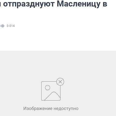
 отпразднуют Масленицу в
8
3 014