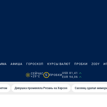
АММА
АФИША
ГОРОСКОП
КУРСЫ ВАЛЮТ
ПРОБКИ
ZODY
И
USD 81,41
СЕЙЧАС
5
ПРОБКИ
+29°C
EUR 94,06
летом
Девушка променяла Рязань на Херсон
Сасовец сделал мемор