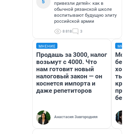
5
привезли детей»: как в
обычной рязанской школе
воспитывают будущую элиту
российской армии
8 818
3
МНЕНИЕ
МНЕНИ
Продашь за 3000, налог
Мой б
возьмут с 4000. Что
береж
нам готовит новый
хотел
налоговый закон — он
тысяч
коснется импорта и
креди
даже репетиторов
приех
безоп
Анастасия Завгородняя