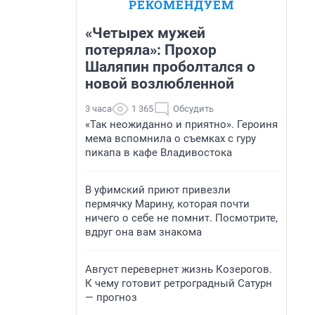
РЕКОМЕНДУЕМ
«Четырех мужей
потеряла»: Прохор
Шаляпин проболтался о
новой возлюбленной
3 часа
1 365
Обсудить
«Так неожиданно и приятно». Героиня
мема вспомнила о съемках с гуру
пикапа в кафе Владивостока
В уфимский приют привезли
пермячку Марину, которая почти
ничего о себе не помнит. Посмотрите,
вдруг она вам знакома
Август перевернет жизнь Козерогов.
К чему готовит ретроградный Сатурн
— прогноз