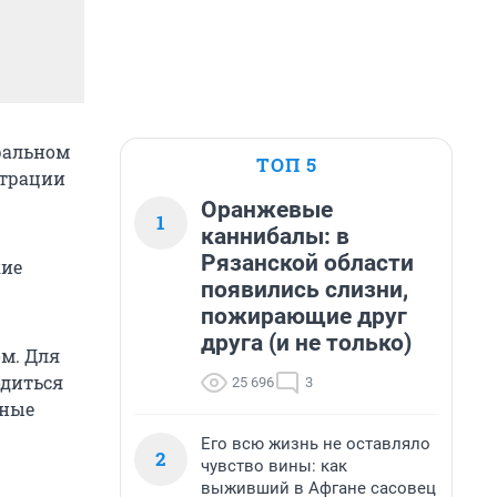
ральном
ТОП 5
страции
Оранжевые
1
каннибалы: в
Рязанской области
кие
появились слизни,
пожирающие друг
друга (и не только)
м. Для
одиться
25 696
3
чные
Его всю жизнь не оставляло
2
чувство вины: как
выживший в Афгане сасовец