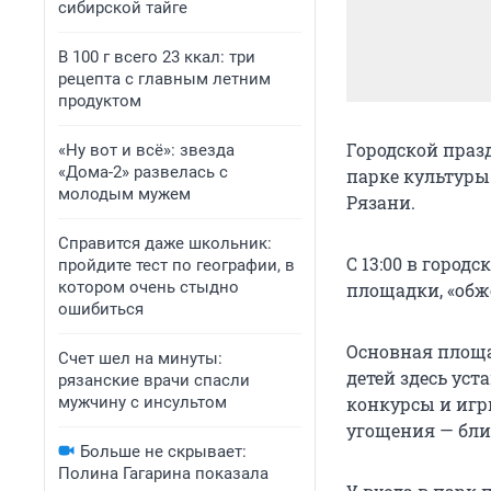
сибирской тайге
В 100 г всего 23 ккал: три
рецепта с главным летним
продуктом
Городской праз
«Ну вот и всё»: звезда
«Дома-2» развелась с
парке культуры
молодым мужем
Рязани.
Справится даже школьник:
С 13:00 в город
пройдите тест по географии, в
котором очень стыдно
площадки, «обжо
ошибиться
Основная площа
Счет шел на минуты:
детей здесь ус
рязанские врачи спасли
мужчину с инсультом
конкурсы и игр
угощения — бли
Больше не скрывает:
Полина Гагарина показала