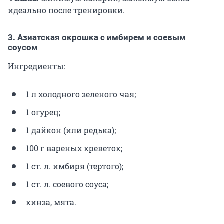
идеально после тренировки.
3. Азиатская окрошка с имбирем и соевым
соусом
Ингредиенты:
1 л холодного зеленого чая;
1 огурец;
1 дайкон (или редька);
100 г вареных креветок;
1 ст. л. имбиря (тертого);
1 ст. л. соевого соуса;
кинза, мята.