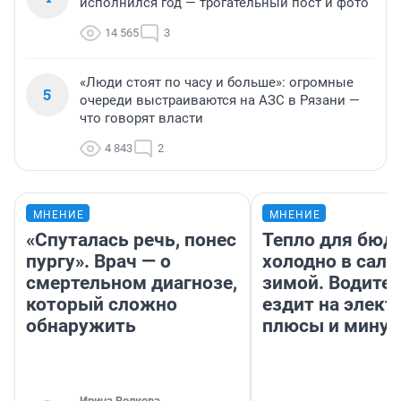
исполнился год — трогательный пост и фото
14 565
3
«Люди стоят по часу и больше»: огромные
5
очереди выстраиваются на АЗС в Рязани —
что говорят власти
4 843
2
МНЕНИЕ
МНЕНИЕ
«Спуталась речь, понес
Тепло для бюд
пургу». Врач — о
холодно в сало
смертельном диагнозе,
зимой. Водител
который сложно
ездит на элект
обнаружить
плюсы и мину
Ирина Волкова