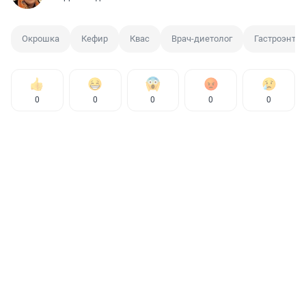
Окрошка
Кефир
Квас
Врач-диетолог
Гастроэнтер
0
0
0
0
0