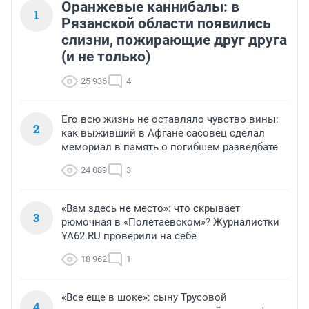
Оранжевые каннибалы: в
1
Рязанской области появились
слизни, пожирающие друг друга
(и не только)
25 936
4
Его всю жизнь не оставляло чувство вины:
2
как выживший в Афгане сасовец сделал
мемориал в память о погибшем разведбате
24 089
3
«Вам здесь не место»: что скрывает
3
рюмочная в «Полетаевском»? Журналистки
YA62.RU проверили на себе
18 962
1
«Все еще в шоке»: сыну Трусовой
4