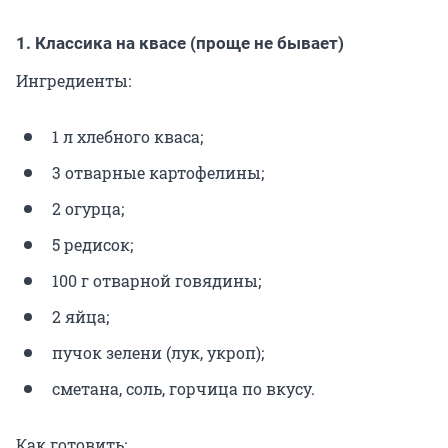
1. Классика на квасе (проще не бывает)
Ингредиенты:
1 л хлебного кваса;
3 отварные картофелины;
2 огурца;
5 редисок;
100 г отварной говядины;
2 яйца;
пучок зелени (лук, укроп);
сметана, соль, горчица по вкусу.
Как готовить: