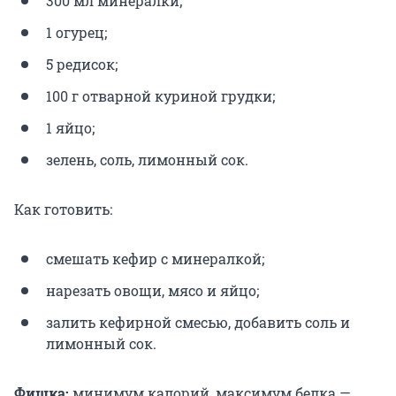
300 мл минералки;
1 огурец;
5 редисок;
100 г отварной куриной грудки;
1 яйцо;
зелень, соль, лимонный сок.
Как готовить:
смешать кефир с минералкой;
нарезать овощи, мясо и яйцо;
залить кефирной смесью, добавить соль и
лимонный сок.
Фишка:
минимум калорий, максимум белка —