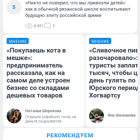
«Никто не поверил, что мы привезли детей»:
5
как в обычной рязанской школе воспитывают
будущую элиту российской армии
8 851
3
МНЕНИЕ
МНЕНИЕ
«Покупаешь кота в
«Сливочное пив
мешке»:
разочаровало»:
предприниматель
туристы заплат
рассказала, как на
тысяч, чтобы ц
самом деле устроен
день гулять по 
бизнес со складами
Юрского период
дешевых товаров
Хогвартсу
Наталья Шорохова
Яна Шаламова
Открыла кофейную точку на
деньги соцразвития
РЕКОМЕНДУЕМ