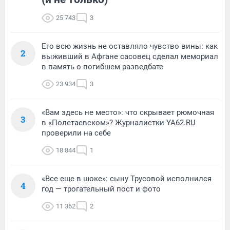
25 743
3
Его всю жизнь не оставляло чувство вины: как
2
выживший в Афгане сасовец сделал мемориал
в память о погибшем разведбате
23 934
3
«Вам здесь не место»: что скрывает рюмочная
3
в «Полетаевском»? Журналистки YA62.RU
проверили на себе
18 844
1
«Все еще в шоке»: сыну Трусовой исполнился
4
год — трогательный пост и фото
11 362
2