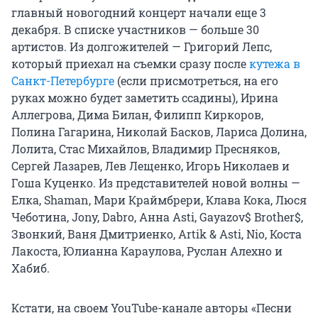
главный новогодний концерт начали еще 3
декабря. В списке участников — больше 30
артистов. Из долгожителей — Григорий Лепс,
который приехал на съемки сразу после
кутежа в
Санкт-Петербурге
(если присмотреться, на его
руках можно будет заметить ссадины), Ирина
Аллегрова, Дима Билан, Филипп Киркоров,
Полина Гагарина, Николай Басков, Лариса Долина,
Лолита, Стас Михайлов, Владимир Пресняков,
Сергей Лазарев, Лев Лещенко, Игорь Николаев и
Гоша Куценко. Из представителей новой волны —
Елка, Shaman, Мари Краймбрери, Клава Кока, Люся
Чеботина, Jony, Dabro, Анна Asti, Gayazov$ Brother$,
Звонкий, Ваня Дмитриенко, Artik & Asti, Nio, Коста
Лакоста, Юлианна Караулова, Руслан Алехно и
Хабиб.
Кстати, на своем YouTube-канале авторы «Песни