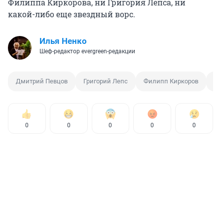
Филиппа Киркорова, ни Григория Лепса, ни
какой-либо еще звездный ворс.
Илья Ненко
Шеф-редактор evergreen-редакции
Дмитрий Певцов
Григорий Лепс
Филипп Киркоров
Б
0
0
0
0
0