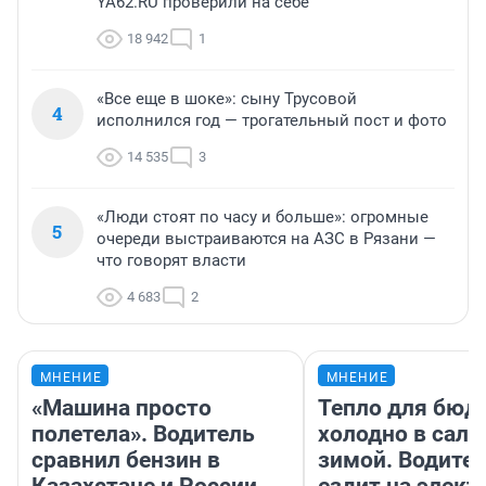
YA62.RU проверили на себе
18 942
1
«Все еще в шоке»: сыну Трусовой
4
исполнился год — трогательный пост и фото
14 535
3
«Люди стоят по часу и больше»: огромные
5
очереди выстраиваются на АЗС в Рязани —
что говорят власти
4 683
2
МНЕНИЕ
МНЕНИЕ
«Машина просто
Тепло для бюд
полетела». Водитель
холодно в сало
сравнил бензин в
зимой. Водител
Казахстане и России
ездит на элект