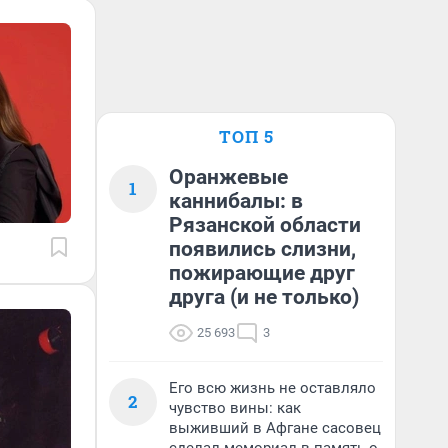
ТОП 5
Оранжевые
1
каннибалы: в
Рязанской области
появились слизни,
пожирающие друг
друга (и не только)
25 693
3
Его всю жизнь не оставляло
2
чувство вины: как
выживший в Афгане сасовец