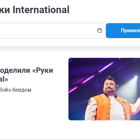
и International
Примен
поделили «Руки
al»
бойз-бендом