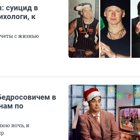
: суицид в
ихологи, к
счеты с жизнью
 Бедросовичем в
нам по
нюю ночь, и
ир