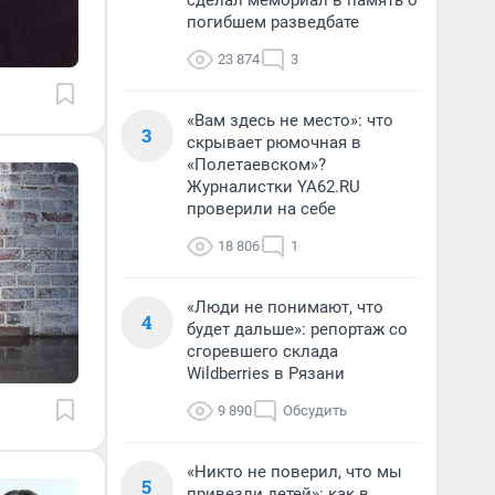
сделал мемориал в память о
погибшем разведбате
23 874
3
«Вам здесь не место»: что
3
скрывает рюмочная в
«Полетаевском»?
Журналистки YA62.RU
проверили на себе
18 806
1
«Люди не понимают, что
4
будет дальше»: репортаж со
сгоревшего склада
Wildberries в Рязани
9 890
Обсудить
«Никто не поверил, что мы
5
привезли детей»: как в