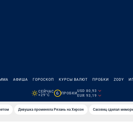
АММА
АФИША
ГОРОСКОП
КУРСЫ ВАЛЮТ
ПРОБКИ
ZODY
И
USD 80,93
СЕЙЧАС
6
ПРОБКИ
+29°C
EUR 93,19
летом
Девушка променяла Рязань на Херсон
Сасовец сделал мемор