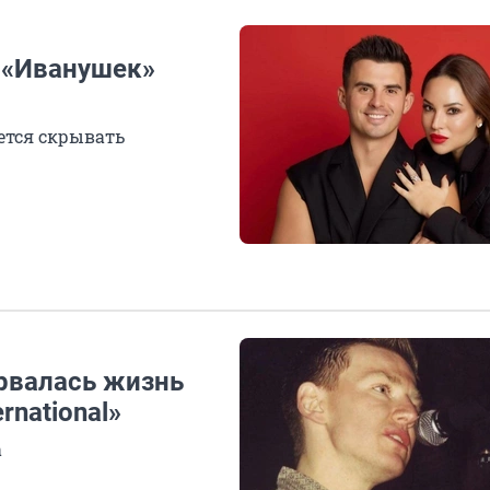
 «Иванушек»
ется скрывать
орвалась жизнь
rnational»
а