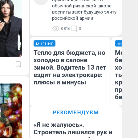
обычной рязанской школе
воспитывают будущую элиту
российской армии
8 816
3
МНЕНИЕ
МНЕНИЕ
Тепло для бюджета, но
Мой ба
холодно в салоне
береже
зимой. Водитель 13 лет
хотела 
ездит на электрокаре:
тысяч,
плюсы и минусы
кредит,
приеха
безопа
РЕКОМЕНДУЕМ
Кс
Денис Дедюхин
Ав
«Я не жалуюсь».
Строитель лишился рук и