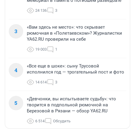
мемориал в память о погибшем разведбате
24 136
3
«Вам здесь не место»: что скрывает
3
рюмочная в «Полетаевском»? Журналистки
YA62.RU проверили на себе
19 003
1
«Все еще в шоке»: сыну Трусовой
4
исполнился год — трогательный пост и фото
14 614
3
«Девчонки, вы испытываете судьбу»: что
5
творится в подпольной рюмочной на
Березовой в Рязани — обзор YA62.RU
6 514
Обсудить