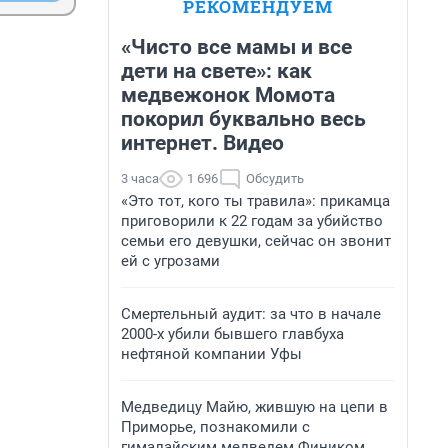
РЕКОМЕНДУЕМ
«Чисто все мамы и все
дети на свете»: как
медвежонок Момота
покорил буквально весь
интернет. Видео
3 часа
1 696
Обсудить
«Это тот, кого ты травила»: прикамца
приговорили к 22 годам за убийство
семьи его девушки, сейчас он звонит
ей с угрозами
Смертельный аудит: за что в начале
2000-х убили бывшего главбуха
нефтяной компании Уфы
Медведицу Майю, жившую на цепи в
Приморье, познакомили с
гималайским медведем Фиником