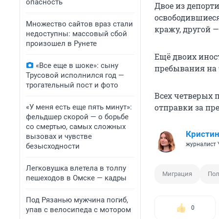
опасность
Двое из депорт
освободившиеся
Множество сайтов враз стали
кражу, другой 
недоступны: массовый сбой
произошел в Рунете
Ещё двоих инос
«Все еще в шоке»: сыну
пребывания на 
Трусовой исполнился год —
трогательный пост и фото
Всех четверых 
отправки за пр
«У меня есть еще пять минут»:
фельдшер скорой — о борьбе
со смертью, самых сложных
Кристин
вызовах и чувстве
журналист 
безысходности
Легковушка влетела в толпу
Миграция
По
пешеходов в Омске — кадры
Под Рязанью мужчина погиб,
0
упав с велосипеда с мотором