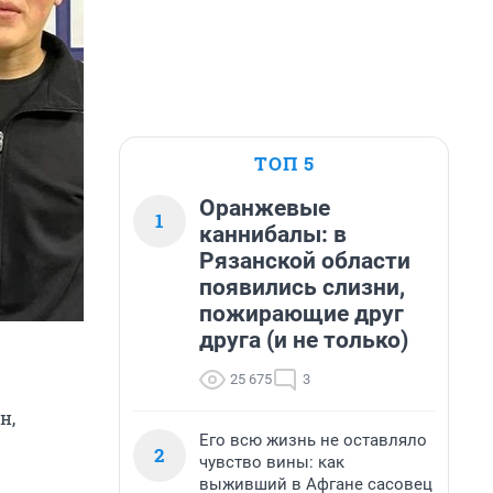
ТОП 5
Оранжевые
1
каннибалы: в
Рязанской области
появились слизни,
пожирающие друг
друга (и не только)
25 675
3
н,
Его всю жизнь не оставляло
2
чувство вины: как
выживший в Афгане сасовец