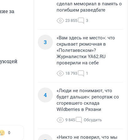
сделал мемориал в память о
погибшем разведбате
ние за
23 855
3
«Вам здесь не место»: что
3
скрывает рюмочная в
«Полетаевском»?
Журналистки YA62.RU
едующей
проверили на себе
18 793
1
«Люди не понимают, что
4
будет дальше»: репортаж со
сгоревшего склада
Wildberries в Рязани
9 845
Обсудить
0
«Никто не поверил, что мы