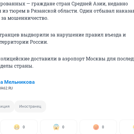
ированных — граждане стран Средней Азии, недавно
 из тюрем в Рязанской области. Один отбывал наказа
— за мошенничество.
транцев выдворили за нарушение правил въезда и
территории России.
полицейские доставили в аэропорт Москвы для посл
еделы страны.
а Мельникова
YA62.RU
лиция
Иностранец
0
0
0