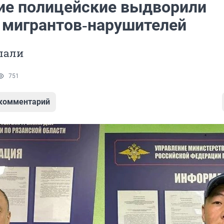
ие полицейские выдворили
 мигрантов‑нарушителей
лали
751
 комментарий