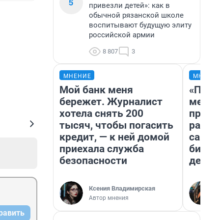
5
привезли детей»: как в
обычной рязанской школе
воспитывают будущую элиту
российской армии
8 807
3
МНЕНИЕ
МНЕНИ
Мой банк меня
«Поку
бережет. Журналист
мешке
хотела снять 200
предп
тысяч, чтобы погасить
расска
кредит, — к ней домой
самом
приехала служба
бизне
безопасности
дешев
Ксения Владимирская
Автор мнения
равить