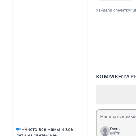
Увидели опечатку? В
КОММЕНТАР
«Чисто все мамы и все
Гость
Войти
дети на свете»: как