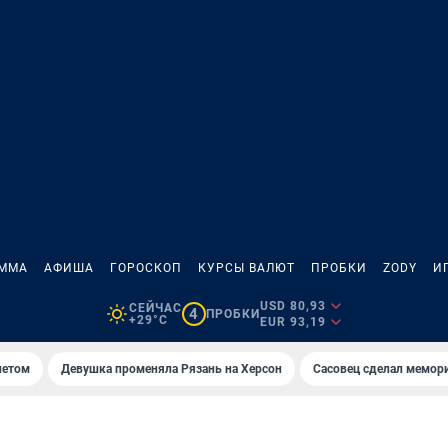
АММА
АФИША
ГОРОСКОП
КУРСЫ ВАЛЮТ
ПРОБКИ
ZODY
И
USD 80,93
СЕЙЧАС
4
ПРОБКИ
+29°C
EUR 93,19
летом
Девушка променяла Рязань на Херсон
Сасовец сделал мемор