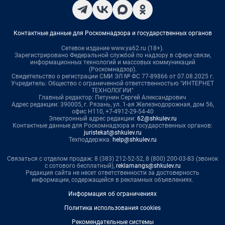
Контактные данные для Роскомнадзора и государственных органов
Сетевое издание www.ya62.ru (18+).
Зарегистрировано Федеральной службой по надзору в сфере связи,
информационных технологий и массовых коммуникаций
(Роскомнадзор).
Свидетельство о регистрации СМИ ЭЛ № ФС 77-89866 от 07.08.2025 г.
Учредитель: Общество с ограниченной ответственностью "ИНТЕРНЕТ
ТЕХНОЛОГИИ"
Главный редактор: Петунин Сергей Александрович
Адрес редакции: 390005, г. Рязань, ул. 1-ая Железнодорожная, дом 56,
офис Н110, +7-4912-29-54-40
Электронный адрес редакции:
62@shkulev.ru
Контактные данные для Роскомнадзора и государственных органов:
juristekat@shkulev.ru
Техподдержка:
help@shkulev.ru
Связаться с отделом продаж: 8 (383) 212-52-52, 8 (800) 200-03-83 (звонок
с сотового бесплатный),
reklamangs@shkulev.ru
Редакция сайта не несет ответственности за достоверность
информации, содержащейся в рекламных объявлениях.
Информация об ограничениях
Политика использования cookies
Рекомендательные системы