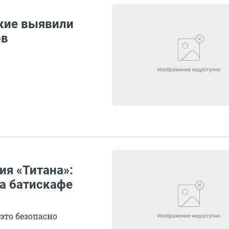
кие выявили
ов
ия «Титана»:
а батискафе
это безопасно