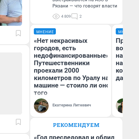
Рязани — что говорят власти
4 809
2
МНЕНИЕ
МНЕНИЕ
«Нет некрасивых
Продаш
городов, есть
возьмут
недофинансированные».
нам го
Путешественники
налого
проехали 2000
коснет
километров по Уралу на
даже р
машине — стоило ли оно
того
Екатерина Литкевич
Ан
РЕКОМЕНДУЕМ
«Год преследовал и облил