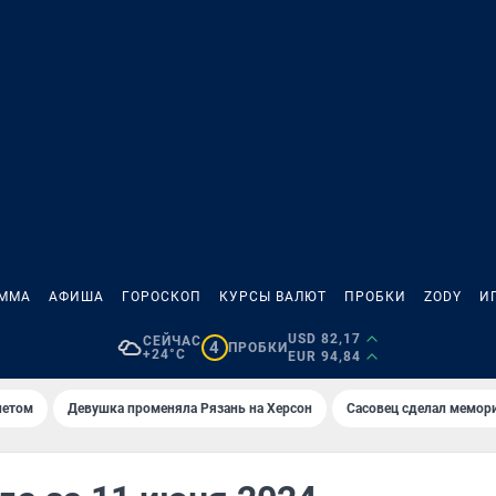
АММА
АФИША
ГОРОСКОП
КУРСЫ ВАЛЮТ
ПРОБКИ
ZODY
И
USD 82,17
СЕЙЧАС
4
ПРОБКИ
+24°C
EUR 94,84
летом
Девушка променяла Рязань на Херсон
Сасовец сделал мемор