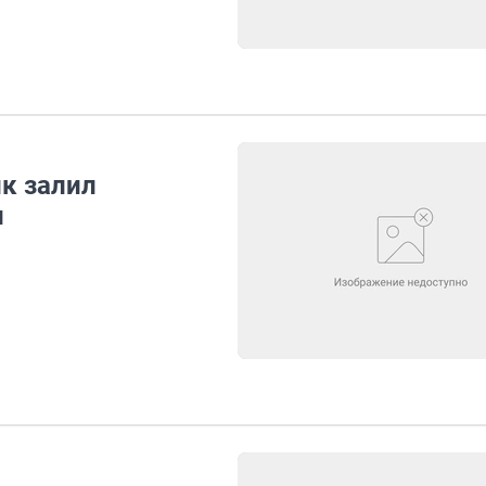
к залил
и