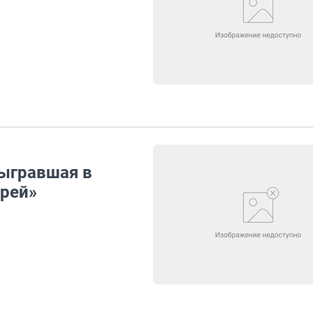
сыгравшая в
рей»