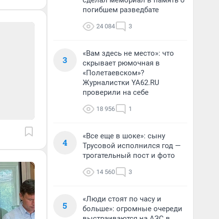
сделал мемориал в память о
погибшем разведбате
24 084
3
«Вам здесь не место»: что
3
скрывает рюмочная в
«Полетаевском»?
Журналистки YA62.RU
проверили на себе
18 956
1
«Все еще в шоке»: сыну
4
Трусовой исполнился год —
трогательный пост и фото
14 560
3
«Люди стоят по часу и
5
больше»: огромные очереди
выстраиваются на АЗС в