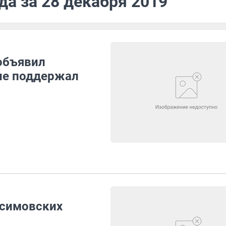
да за 28 декабря 2019
объявил
 не поддержал
асимовских