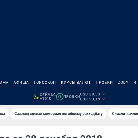
АММА
АФИША
ГОРОСКОП
КУРСЫ ВАЛЮТ
ПРОБКИ
ZODY
И
USD 80,93
СЕЙЧАС
0
ПРОБКИ
+15°C
EUR 93,19
том
Сасовец сделал мемориал погибшему разведбату
Слизни-канни