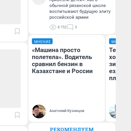
обычной рязанской школе
воспитывают будущую элиту
российской армии
8 752
3
МНЕНИЕ
МНЕНИЕ
«Машина просто
Тепло 
полетела». Водитель
холодн
сравнил бензин в
зимой.
Казахстане и России
ездит н
плюсы 
Анатолий Кузнецов
Д
РЕКОМЕНДУЕМ