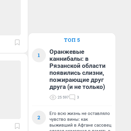
ТОП 5
Оранжевые
1
каннибалы: в
Рязанской области
появились слизни,
пожирающие друг
друга (и не только)
25 597
3
Его всю жизнь не оставляло
2
чувство вины: как
выживший в Афгане сасовец