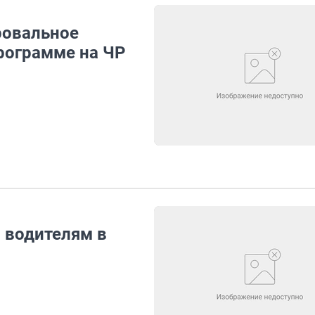
ровальное
рограмме на ЧР
 водителям в