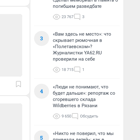
сделал мемориал в память о
погибшем разведбате
23 767
3
«Вам здесь не место»: что
3
скрывает рюмочная в
«Полетаевском»?
Журналистки YA62.RU
проверили на себе
18 715
1
«Люди не понимают, что
4
будет дальше»: репортаж со
сгоревшего склада
Wildberries в Рязани
9 650
Обсудить
«Никто не поверил, что мы
5
привезли детей»: как в