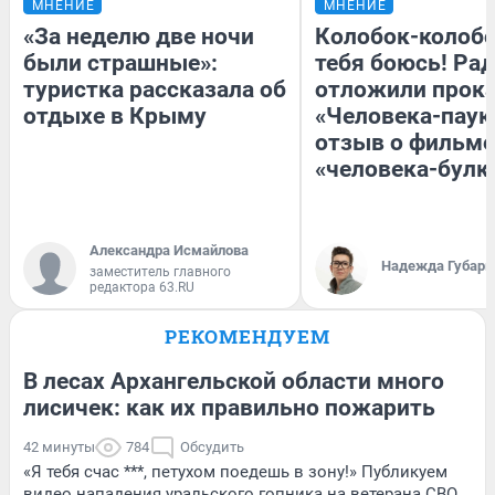
МНЕНИЕ
МНЕНИЕ
«За неделю две ночи
Колобок-колобо
были страшные»:
тебя боюсь! Рад
туристка рассказала об
отложили прок
отдыхе в Крыму
«Человека-паук
отзыв о фильме
«человека-булк
Александра Исмайлова
Надежда Губарь
заместитель главного
редактора 63.RU
РЕКОМЕНДУЕМ
В лесах Архангельской области много
лисичек: как их правильно пожарить
42 минуты
784
Обсудить
«Я тебя счас ***, петухом поедешь в зону!» Публикуем
видео нападения уральского гопника на ветерана СВО