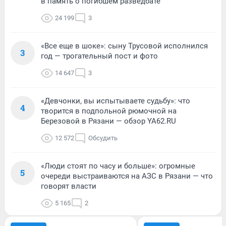
в память о погибшем разведбате
24 199
3
«Все еще в шоке»: сыну Трусовой исполнился
3
год — трогательный пост и фото
14 647
3
«Девчонки, вы испытываете судьбу»: что
4
творится в подпольной рюмочной на
Березовой в Рязани — обзор YA62.RU
12 572
Обсудить
«Люди стоят по часу и больше»: огромные
5
очереди выстраиваются на АЗС в Рязани — что
говорят власти
5 165
2