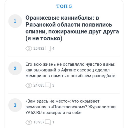
ТОП 5
Оранжевые каннибалы: в
1
Рязанской области появились
слизни, пожирающие друг друга
(и не только)
25 932
4
Его всю жизнь не оставляло чувство вины:
2
как выживший в Афгане сасовец сделал
мемориал в память о погибшем разведбате
24 085
3
«Вам здесь не место»: что скрывает
3
рюмочная в «Полетаевском»? Журналистки
YA62.RU проверили на себе
18 957
1