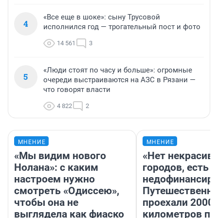
«Все еще в шоке»: сыну Трусовой
4
исполнился год — трогательный пост и фото
14 561
3
«Люди стоят по часу и больше»: огромные
5
очереди выстраиваются на АЗС в Рязани —
что говорят власти
4 822
2
МНЕНИЕ
МНЕНИЕ
«Мы видим нового
«Нет некрасив
Нолана»: с каким
городов, есть
настроем нужно
недофинансиро
смотреть «Одиссею»,
Путешественн
чтобы она не
проехали 2000
выглядела как фиаско
километров по 