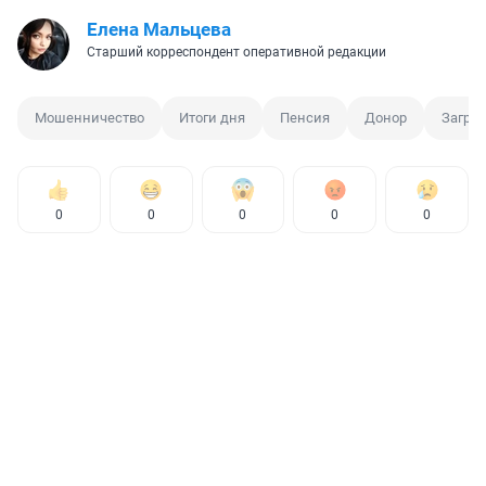
Елена Мальцева
Старший корреспондент оперативной редакции
Мошенничество
Итоги дня
Пенсия
Донор
Загра
0
0
0
0
0