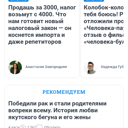
Продашь за 3000, налог
Колобок-колобо
возьмут с 4000. Что
тебя боюсь! Ра
нам готовит новый
отложили прок
налоговый закон — он
«Человека-пау
коснется импорта и
отзыв о фильм
даже репетиторов
«человека-бул
Анастасия Завгородняя
Надежда Губар
РЕКОМЕНДУЕМ
Победили рак и стали родителями
вопреки всему. История любви
якутского бегуна и его жены
4 часа
2 567
Обсудить