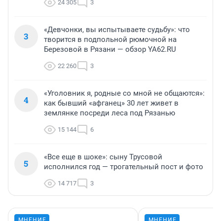
24 305
3
«Девчонки, вы испытываете судьбу»: что
3
творится в подпольной рюмочной на
Березовой в Рязани — обзор YA62.RU
22 260
3
«Уголовник я, родные со мной не общаются»:
4
как бывший «афганец» 30 лет живет в
землянке посреди леса под Рязанью
15 144
6
«Все еще в шоке»: сыну Трусовой
5
исполнился год — трогательный пост и фото
14 717
3
МНЕНИЕ
МНЕНИЕ