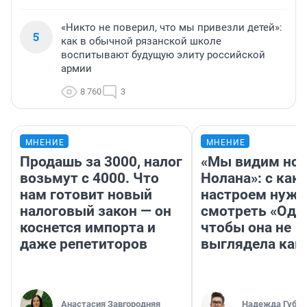
«Никто не поверил, что мы привезли детей»:
5
как в обычной рязанской школе
воспитывают будущую элиту российской
армии
8 760
3
МНЕНИЕ
МНЕНИЕ
Продашь за 3000, налог
«Мы видим нов
возьмут с 4000. Что
Нолана»: с как
нам готовит новый
настроем нужн
налоговый закон — он
смотреть «Оди
коснется импорта и
чтобы она не
даже репетиторов
выглядела как
Анастасия Завгородняя
Надежда Губар