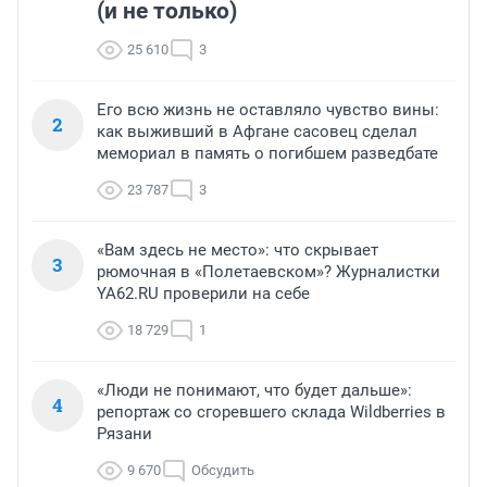
(и не только)
25 610
3
Его всю жизнь не оставляло чувство вины:
2
как выживший в Афгане сасовец сделал
мемориал в память о погибшем разведбате
23 787
3
«Вам здесь не место»: что скрывает
3
рюмочная в «Полетаевском»? Журналистки
YA62.RU проверили на себе
18 729
1
«Люди не понимают, что будет дальше»:
4
репортаж со сгоревшего склада Wildberries в
Рязани
9 670
Обсудить