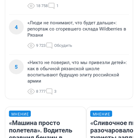
18 758
1
«Люди не понимают, что будет дальше»:
4
репортаж со сгоревшего склада Wildberries в
Рязани
9 723
Обсудить
«Никто не поверил, что мы привезли детей»:
5
как в обычной рязанской школе
воспитывают будущую элиту российской
армии
8 777
3
МНЕНИЕ
МНЕНИЕ
«Машина просто
«Сливочное пи
полетела». Водитель
разочаровало»
сравнил бензин в
туристы запла