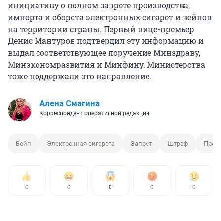
инициативу о полном запрете производства,
импорта и оборота электронных сигарет и вейпов
на территории страны. Первый вице-премьер
Денис Мантуров подтвердил эту информацию и
выдал соответствующее поручение Минздраву,
Минэкономразвития и Минфину. Министерства
тоже поддержали это направление.
Алена Смагина
Корреспондент оперативной редакции
Вейп
Электронная сигарета
Запрет
Штраф
Прод
0
0
0
0
0