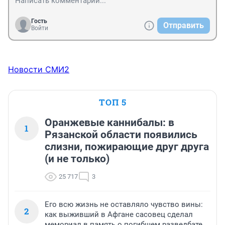
Гость
Отправить
Войти
Новости СМИ2
ТОП 5
Оранжевые каннибалы: в
1
Рязанской области появились
слизни, пожирающие друг друга
(и не только)
25 717
3
Его всю жизнь не оставляло чувство вины:
2
как выживший в Афгане сасовец сделал
мемориал в память о погибшем разведбате