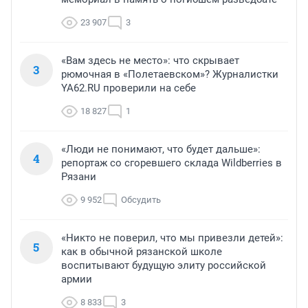
23 907
3
«Вам здесь не место»: что скрывает
3
рюмочная в «Полетаевском»? Журналистки
YA62.RU проверили на себе
18 827
1
«Люди не понимают, что будет дальше»:
4
репортаж со сгоревшего склада Wildberries в
Рязани
9 952
Обсудить
«Никто не поверил, что мы привезли детей»:
5
как в обычной рязанской школе
воспитывают будущую элиту российской
армии
8 833
3