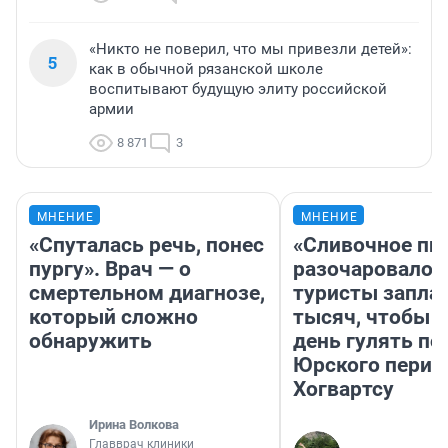
«Никто не поверил, что мы привезли детей»:
5
как в обычной рязанской школе
воспитывают будущую элиту российской
армии
8 871
3
МНЕНИЕ
МНЕНИЕ
«Спуталась речь, понес
«Сливочное пи
пургу». Врач — о
разочаровало»
смертельном диагнозе,
туристы запла
который сложно
тысяч, чтобы 
обнаружить
день гулять по
Юрского перио
Хогвартсу
Ирина Волкова
Главврач клиники