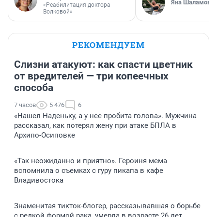
Яна Шаламова
«Реабилитация доктора
Волковой»
РЕКОМЕНДУЕМ
Слизни атакуют: как спасти цветник
от вредителей — три копеечных
способа
7 часов
5 476
6
«Нашел Наденьку, а у нее пробита голова». Мужчина
рассказал, как потерял жену при атаке БПЛА в
Архипо-Осиповке
«Так неожиданно и приятно». Героиня мема
вспомнила о съемках с гуру пикапа в кафе
Владивостока
Знаменитая тикток-блогер, рассказывавшая о борьбе
с редкой формой рака, умерла в возрасте 26 лет