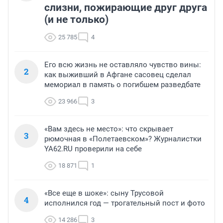
слизни, пожирающие друг друга
(и не только)
25 785
4
Его всю жизнь не оставляло чувство вины:
2
как выживший в Афгане сасовец сделал
мемориал в память о погибшем разведбате
23 966
3
«Вам здесь не место»: что скрывает
3
рюмочная в «Полетаевском»? Журналистки
YA62.RU проверили на себе
18 871
1
«Все еще в шоке»: сыну Трусовой
4
исполнился год — трогательный пост и фото
14 286
3