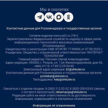
Мы в соцсетях
Контактные данные для Роскомнадзора и государственных органов
Сетевое издание www.ya62.ru (18+).
Зарегистрировано Федеральной службой по надзору в сфере связи,
информационных технологий и массовых коммуникаций
(Роскомнадзор).
Свидетельство о регистрации СМИ ЭЛ № ФС 77-89866 от 07.08.2025 г.
Учредитель: Общество с ограниченной ответственностью "ИНТЕРНЕТ
ТЕХНОЛОГИИ"
Главный редактор: Петунин Сергей Александрович
Адрес редакции: 390005, г. Рязань, ул. 1-ая Железнодорожная, дом 56,
офис Н110, +7-4912-29-54-40
Электронный адрес редакции:
62@shkulev.ru
Контактные данные для Роскомнадзора и государственных органов:
juristekat@shkulev.ru
Техподдержка:
help@shkulev.ru
Связаться с отделом продаж: 8 (383) 212-52-52, 8 (800) 200-03-83 (звонок
с сотового бесплатный),
reklamangs@shkulev.ru
Редакция сайта не несет ответственности за достоверность
информации, содержащейся в рекламных объявлениях.
Информация об ограничениях