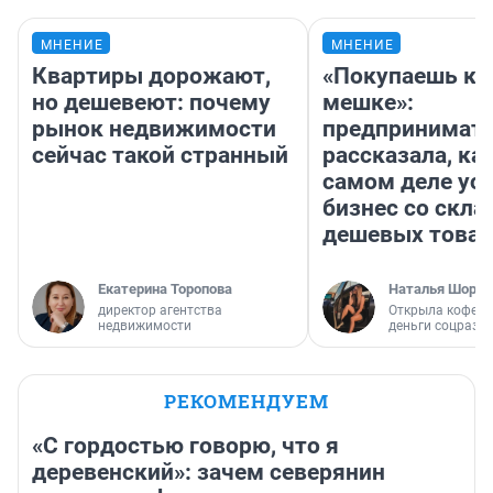
МНЕНИЕ
МНЕНИЕ
Квартиры дорожают,
«Покупаешь ко
но дешевеют: почему
мешке»:
рынок недвижимости
предпринимат
сейчас такой странный
рассказала, как
самом деле ус
бизнес со скл
дешевых това
Екатерина Торопова
Наталья Шорох
директор агентства
Открыла кофейн
недвижимости
деньги соцразв
РЕКОМЕНДУЕМ
«С гордостью говорю, что я
деревенский»: зачем северянин