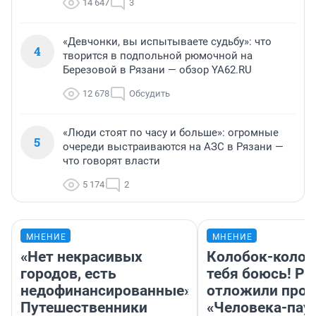
14 647
3
«Девчонки, вы испытываете судьбу»: что
4
творится в подпольной рюмочной на
Березовой в Рязани — обзор YA62.RU
12 678
Обсудить
«Люди стоят по часу и больше»: огромные
5
очереди выстраиваются на АЗС в Рязани —
что говорят власти
5 174
2
МНЕНИЕ
МНЕНИЕ
«Нет некрасивых
Колобок-колобо
городов, есть
тебя боюсь! Ра
недофинансированные».
отложили прок
Путешественники
«Человека-пау